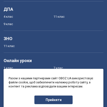
ДПА
4 клас
11 клас
9 клас
ЗНО
11 клас
Онлайн уроки
1 клас
7 клас
2 клас
8 клас
Разом з нашими партнерами сайт OBOZ.UA використовує
файли cookie, щоб забезпечити належну роботу сайту, а
3 клас
9 клас
контент та реклама відповідали вашим інтересам.
4 клас
10 клас
5 клас
11 клас
Прийняти
6 клас