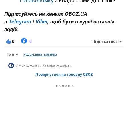
головоломку
з квадратами для геніїв.
Підписуйтесь на канали OBOZ.UA
в
Telegram
і
Viber
, щоб бути в курсі останніх
подій.
0
0
Підписатися
Теги
Редакційна політика
Моя Школа
Яка пара окулярів...
Повернутися на головну OBOZ