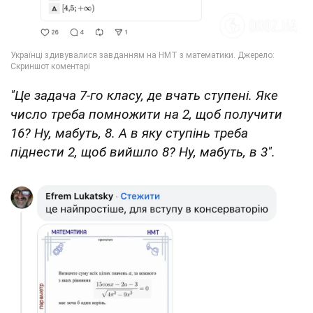
"Це задача 7-го класу, де вчать ступені. Яке
число треба помножити на 2, щоб получити
16? Ну, мабуть, 8. А в яку ступінь треба
піднести 2, щоб вийшло 8? Ну, мабуть, в 3".