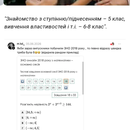
"Знайомство з ступінню/піднесенням – 5 клас,
вивчення властивостей і т.і. – 6-8 клас".