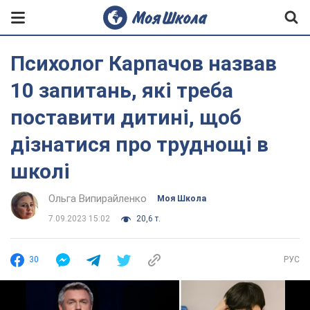
Психолог Карпачов назвав
10 запитань, які треба
поставити дитині, щоб
дізнатися про труднощі в
школі
Ольга Випирайленко
Моя Школа
7.09.2023 15:02
20,6 т.
30
РУС