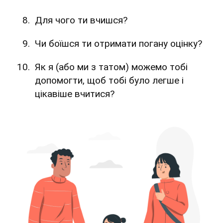
Для чого ти вчишся?
Чи боїшся ти отримати погану оцінку?
Як я (або ми з татом) можемо тобі
допомогти, щоб тобі було легше і
цікавіше вчитися?