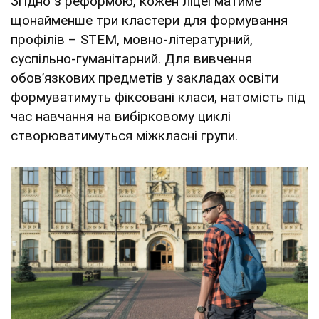
Згідно з реформою, кожен ліцеї матиме
щонайменше три кластери для формування
профілів – STEM, мовно-літературний,
суспільно-гуманітарний. Для вивчення
обовʼязкових предметів у закладах освіти
формуватимуть фіксовані класи, натомість під
час навчання на вибірковому циклі
створюватимуться міжкласні групи.