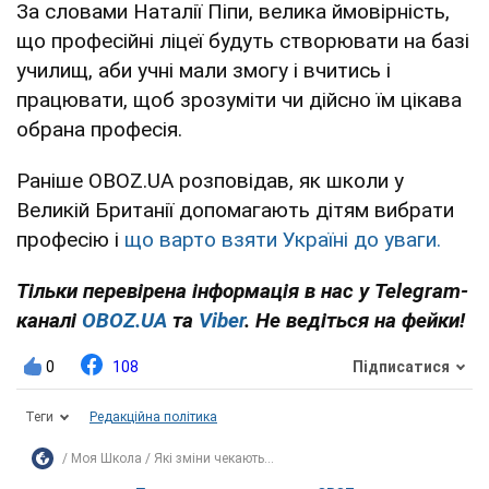
За словами Наталії Піпи, велика ймовірність,
що професійні ліцеї будуть створювати на базі
училищ, аби учні мали змогу і вчитись і
працювати, щоб зрозуміти чи дійсно їм цікава
обрана професія.
Раніше OBOZ.UA розповідав, як школи у
Великій Британії допомагають дітям вибрати
професію і
що варто взяти Україні до уваги.
Тільки перевірена інформація в нас у Telegram-
каналі
OBOZ.UA
та
Viber
. Не ведіться на фейки!
0
108
Підписатися
Теги
Редакційна політика
Моя Школа
Які зміни чекають...