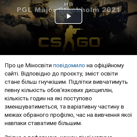
Play Video
Про це Міносвіти
повідомило
на офіційному
сайті. Відповідно до проєкту, зміст освіти
стане більш гнучкішим. Підлітки вивчатимуть
певну кількість обовʼязкових дисциплін,
кількість годин на які поступово
зменшуватиметься, та варіативну частину в
межах обраного профілю, час на вивчення якої
навпаки ставатиме більшим.