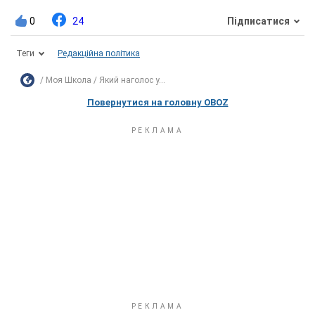
0
24
Підписатися
Теги
Редакційна політика
Моя Школа
Який наголос у...
Повернутися на головну OBOZ