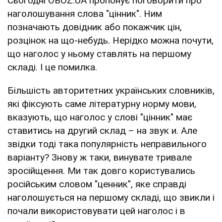
Сьогодні OBOZ.UA пропонує поговорити про
наголошування слова "цінник". Ним
позначають довідник або покажчик цін,
розцінок на що-небудь. Нерідко можна почути,
що наголос у ньому ставлять на першому
складі. І це помилка.
Більшість авторитетних українських словників,
які фіксують саме літературну норму мови,
вказують, що наголос у слові "цінник" має
ставитись на другий склад – на звук и. Але
звідки тоді така популярність неправильного
варіанту? Знову ж таки, винувате тривале
зросійщення. Ми так довго користувались
російським словом "ценник", яке справді
наголошується на першому складі, що звикли і
почали використовувати цей наголос і в