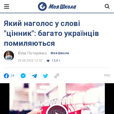
Який наголос у слові
"цінник": багато українців
помиляються
Юлія Потерянко
Моя Школа
29.08.2025 12:30
13,0 т.
24
РУС