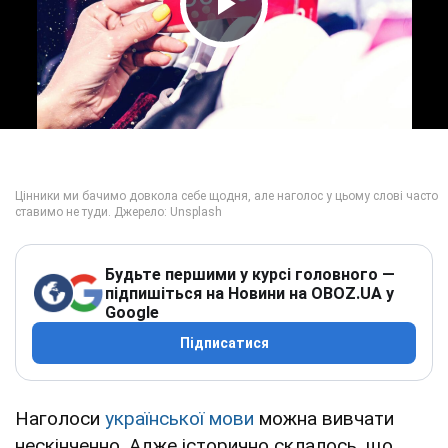
Play Video
Будьте першими у курсі головного —
підпишіться на Новини на OBOZ.UA у
Google
Підписатися
Наголоси
української мови
можна вивчати
нескінченно. Адже історично склалось, що