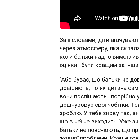
За її словами, діти відчуваю
через атмосферу, яка складає
коли батьки надто вимогливі
оцінки і бути кращим за інши
"Або буває, що батьки не дов
довіряють, то як дитина сам
вони поспішають і потрібно 
дошнуровує свої чобітки. То
зроблю. У тебе знову так, зн
що в неї не виходить. Уже зн
батьки не пояснюють, що про
жодної проблеми. Краще гово