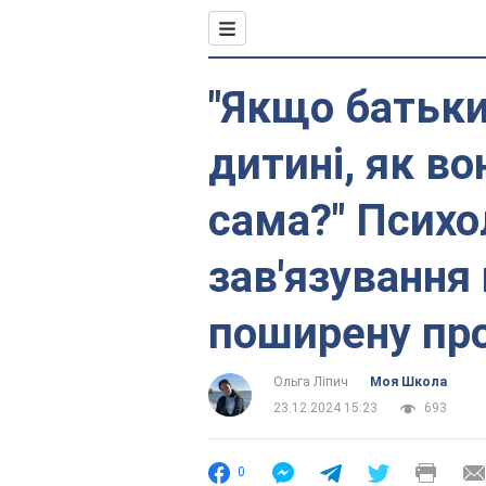
"Якщо батьки
дитині, як во
сама?" Психо
зав'язування
поширену про
Ольга Ліпич
Моя Школа
23.12.2024 15:23
693
0