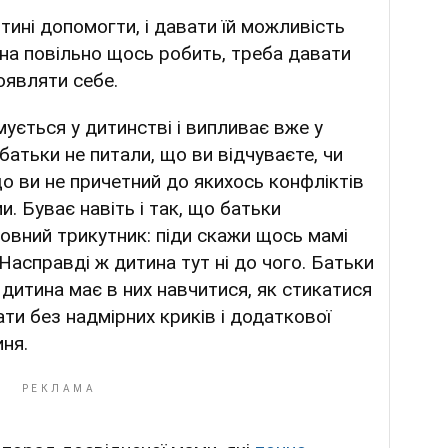
тині допомогти, і давати їй можливість
она повільно щось робить, треба давати
оявляти себе.
мується у дитинстві і випливає вже у
батьки не питали, що ви відчуваєте, чи
о ви не причетний до якихось конфліктів
. Буває навіть і так, що батьки
овний трикутник: піди скажи щось мамі
Насправді ж дитина тут ні до чого. Батьки
 дитина має в них навчитися, як стикатися
ати без надмірних криків і додаткової
иня.