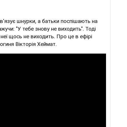
в'язує шнурки, а батьки поспішають на
ажучи: "У тебе знову не виходить". Тоді
неї щось не виходить. Про це в ефірі
огиня Вікторія Хеймат.