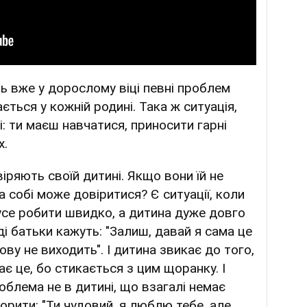
ть вже у дорослому віці певні проблем
ться у кожній родині. Така ж ситуація,
: ти маєш навчатися, приносити гарні
х.
іряють своїй дитині. Якщо вони їй не
а собі може довіритися? Є ситуації, коли
усе робити швидко, а дитина дуже довго
ді батьки кажуть: "Залиш, давай я сама це
ову не виходить". І дитина звикає до того,
ає це, бо стикається з цим щоранку. І
блема не в дитині, що взагалі немає
рити: "Ти чудовий, я люблю тебе, але