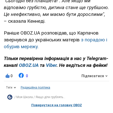
"Сьогодні без планшета!". Але якщо ми
відповімо грубістю, дитина стане ще грубішою.
Це неефективно, ми маємо бути дорослими",
– сказала Кеннеді.
Раніше OBOZ.UA розповідав, що Карпачов
звернувся до українських матерів
з порадою і
обурив мережу.
Тільки перевірена інформація в нас у Telegram-
каналі
OBOZ.UA
та
Viber
. Не ведіться на фейки!
0
0
Підписатися
Теги
Редакційна політика
Моя Школа
Якщо діти грублять...
Повернутися на головну OBOZ