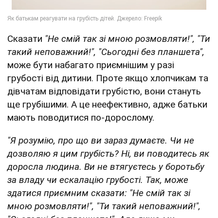
Сказати
"Не смій так зі мною розмовляти!"‚ "Ти
такий неповажний!", "Сьогодні без планшета",
може бути набагато приємнішим у разі
грубості від дитини. Проте якщо хлопчикам та
дівчатам відповідати грубістю, вони стануть
ще грубішими. А це неефективно, адже батьки
мають поводитися по-дорослому.
"Я розумію, про що ви зараз думаєте. Чи не
дозволяю я цим грубість? Ні, ви поводитесь як
доросла людина. Ви не втягуєтесь у боротьбу
за владу чи ескалацію грубості. Так, може
здатися приємним сказати: "Не смій так зі
мною розмовляти!"‚ "Ти такий неповажний!"‚