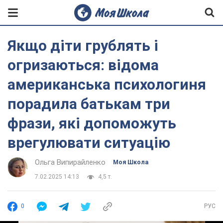
Якщо діти грублять і
огризаються: відома
американська психологиня
порадила батькам три
фрази, які допоможуть
врегулювати ситуацію
Ольга Випирайленко
Моя Школа
7.02.2025 14:13
4,5 т.
0
РУС