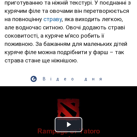
приготуванню та ніжній текстурі. У поєднанні з
курячим філе та овочами він перетворюється
на повноцінну
страву
, яка виходить легкою,
але водночас ситною. Овочі додають страві
соковитості, а куряче м’ясо робить її
поживною. За бажанням для маленьких дітей
куряче філе можна подрібнити у фарш – так
страва стане ще ніжнішою.
Відео дня
Play Video