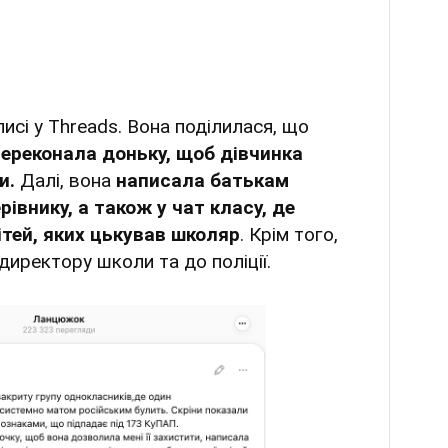
исі у Тhreads. Вона поділилася, що
переконала доньку, щоб дівчинка
ти.
Далі, вона
написала батькам
івнику, а також у чат класу, де
ітей, яких цькував школяр
. Крім того,
директору школи та до поліції.