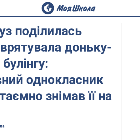
уз поділилась
 врятувала доньку-
булінгу:
вний однокласник
таємно знімав її на
ла