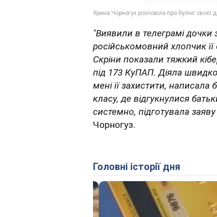
"Виявили в телеграмі дочки 
російськомовний хлопчик її
Скріни показали тяжкий кібе
під 173 КуПАП. Діяла швидк
мені її захистити, написала 
класу, де відгукнулися батьк
системно, підготувала заяву 
Чорногуз.
Головні історії дня