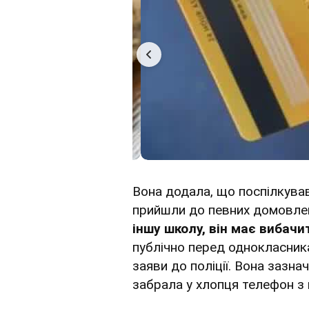
Вона додала, що поспілкува
прийшли до певних домовлен
іншу школу, він має вибач
публічно перед однокласника
заяви до поліції. Вона зазн
забрала у хлопця телефон з