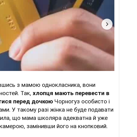
вшись з мамою однокласника, вони
остей. Так,
хлопця мають перевести в
итися перед дочкою
Чорногуз особисто і
ми. У такому разі жінка не буде подавати
ачила, що мама школяра адекватна й уже
 камерою, замінивши його на кнопковий.