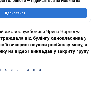
рсі головного — підпишіться на Новини на
Підписатися
військовослужбовиця Ярина Чорногуз
траждала від булінгу однокласника
у
ав її використовуючи російську мову, а
ку на відео і викладав у закриту групу
ідео дня