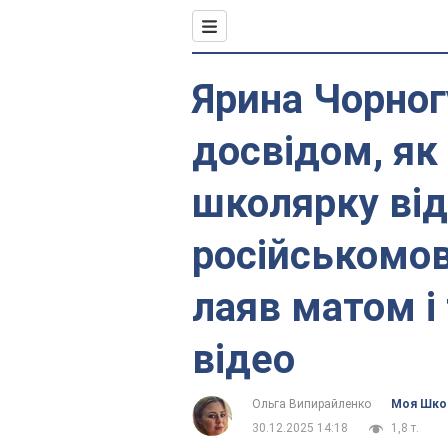
Ярина Чорног
досвідом, як
школярку від 
російськомо
лаяв матом і 
відео
Ольга Випирайленко
Моя Шко
30.12.2025 14:18
1,8 т.