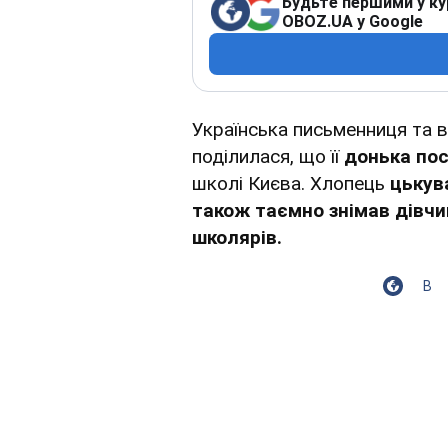
Будьте першими у ку
OBOZ.UA у Google
Українська письменниця та 
поділилася, що її
донька пос
школі Києва. Хлопець
цькув
також таємно знімав дівчин
школярів.
В