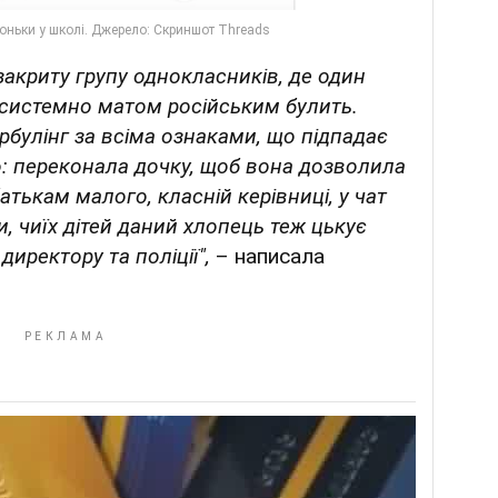
закриту групу однокласників, де один
 системно матом російським булить.
рбулінг за всіма ознаками, що підпадає
о: переконала дочку, щоб вона дозволила
батькам малого, класній керівниці, у чат
и, чиїх дітей даний хлопець теж цькує
директору та поліції",
– написала