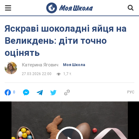
Яскраві шоколадні яйця на
Великдень: діти точно
оцінять
Катерина Ягович
Моя Школа
27.03.2026 22:00
1,7 т.
0
РУС