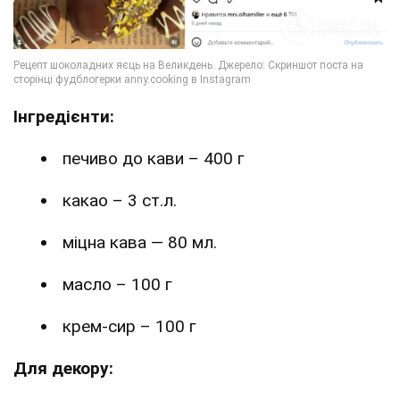
Інгредієнти:
печиво до кави – 400 г
какао – 3 ст.л.
міцна кава — 80 мл.
масло – 100 г
крем-сир – 100 г
Для декору: