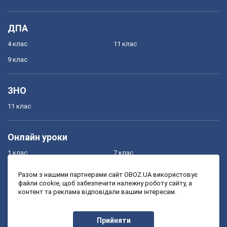
ДПА
4 клас
11 клас
9 клас
ЗНО
11 клас
Онлайн уроки
1 клас
7 клас
2 клас
8 клас
Разом з нашими партнерами сайт OBOZ.UA використовує
файли cookie, щоб забезпечити належну роботу сайту, а
3 клас
9 клас
контент та реклама відповідали вашим інтересам.
4 клас
10 клас
5 клас
11 клас
Прийняти