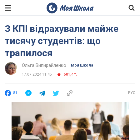
З КПІ відрахували майже
тисячу студентів: що
трапилося
Ольга Випирайленко
Моя Школа
17.07.2024 11:45
601,4 т.
81
РУС