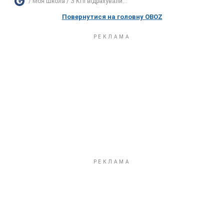
Моя Школа
З КПІ відрахували...
Повернутися на головну OBOZ