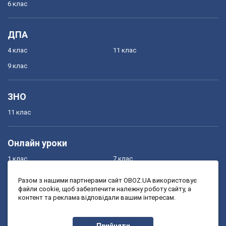
6 клас
ДПА
4 клас
11 клас
9 клас
ЗНО
11 клас
Онлайн уроки
1 клас
7 клас
2 клас
8 клас
Разом з нашими партнерами сайт OBOZ.UA використовує
файли cookie, щоб забезпечити належну роботу сайту, а
3 клас
9 клас
контент та реклама відповідали вашим інтересам.
4 клас
10 клас
5 клас
11 клас