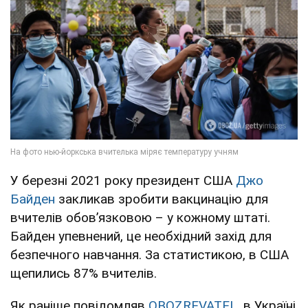
У березні 2021 року президент США
Джо
Байден
закликав зробити вакцинацію для
вчителів обов’язковою – у кожному штаті.
Байден упевнений, це необхідний захід для
безпечного навчання. За статистикою, в США
щепились 87% вчителів.
Як раніше повідомляв
OBOZREVATEL
, в Україні