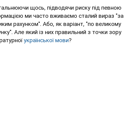
гальнюючи щось, підводячи риску під певною
ормацією ми часто вживаємо сталий вираз "за
иким рахунком". Або, як варіант, "по великому
нку". Але який із них правильний з точки зору
ературної
української мови
?