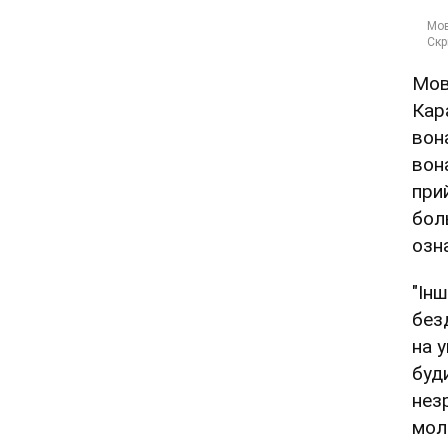
Мов
Кар
вон
вон
при
бол
озн
"Ін
без
на 
буд
нез
мол