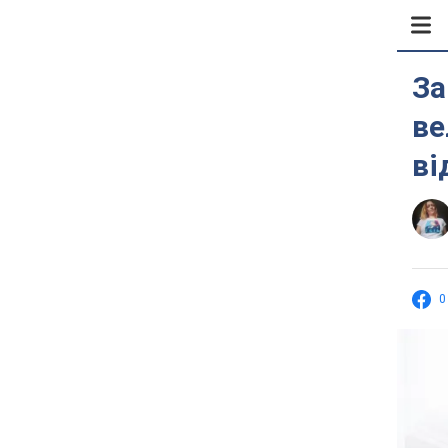
За
ве
ві
0