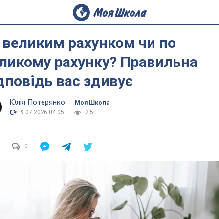
 великим рахунком чи по
ликому рахунку? Правильна
дповідь вас здивує
Юлія Потерянко
Моя Школа
9.07.2026 04:05
2,5 т.
0