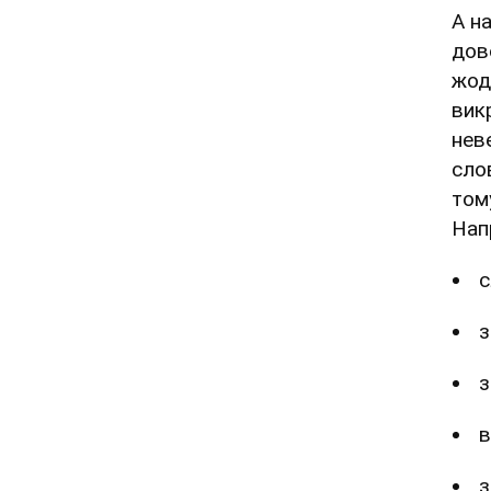
А на
дов
жод
вик
нев
сло
том
Нап
с
з
з
в
з