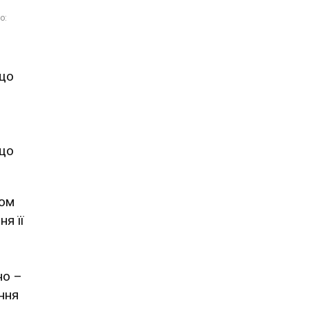
 що
 що
том
я її
но –
ння