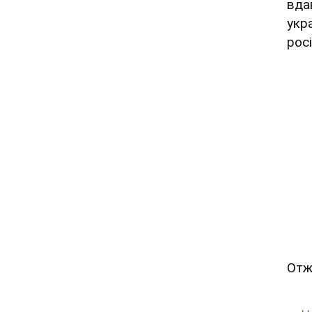
вда
укр
росі
Отж