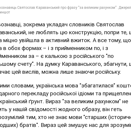
ознавці, зокрема укладач словників Святослав
аванський, не люблять цю конструкцію, попри те,
а міцно увійшла в активний вжиток. А все тому, що
а в обох формах – і з прийменником по, і з
йменником за – є калькою з російського "по
ьшому счету". На думку Караванського, збагнути,
ачає цей вислів, можна лише знаючи російську.
шими словами, українська мова "збагатилася" кош
дарного перекладу російської ідіоми та прищепленн
український ґрунт. Вираз "за великим рахунком" не
ить у нашій свідомості жодного образу, він геть
розумілий тим, хто не знає мови "старших (історич
одших) братів". Вираз цей змушує нас для зрозумі