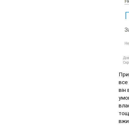
При
все
він
умо
вла
тощ
вжи