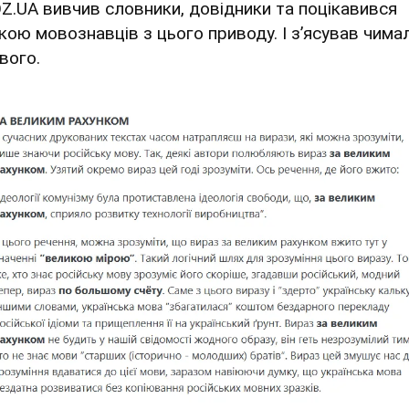
Z.UA вивчив словники, довідники та поцікавився
кою мовознавців з цього приводу. І з’ясував чима
вого.