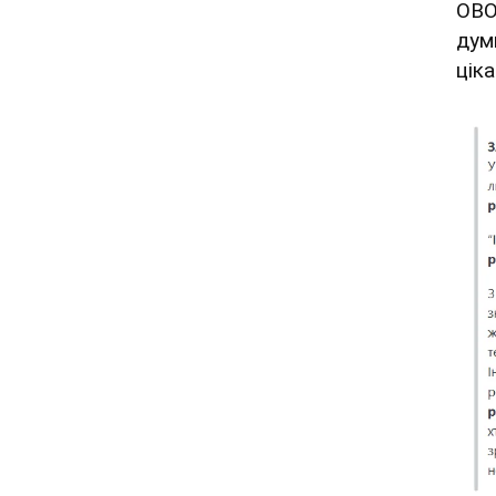
OBO
дум
ціка