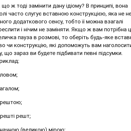
 що ж тоді замінити дану ідіому? В принципі, вона
олі часто слугує вставною конструкцією, яка не н
ного додаткового сенсу, тобто її можна взагалі
реслити і нічим не заміняти. Якщо ж вам потрібна 
еличка пауза в розмові, то оберіть будь-яке встав
во чи конструкцію, які допоможуть вам наголосит
у, що зараз ви будете підбивати певні підсумки.
риклад:
ловом;
агалом;
рештою;
решті решт;
начною (великою) мірою;