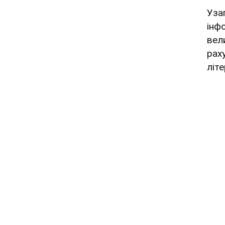
Уза
інф
вел
раху
літ