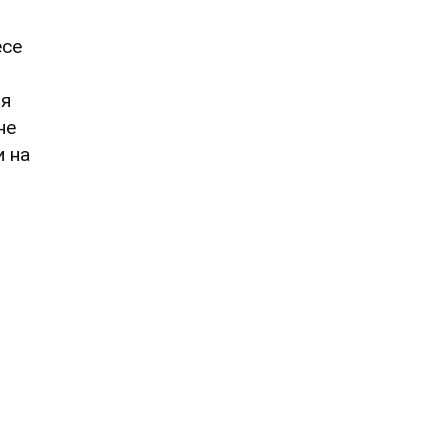
есе
ця
не
и на