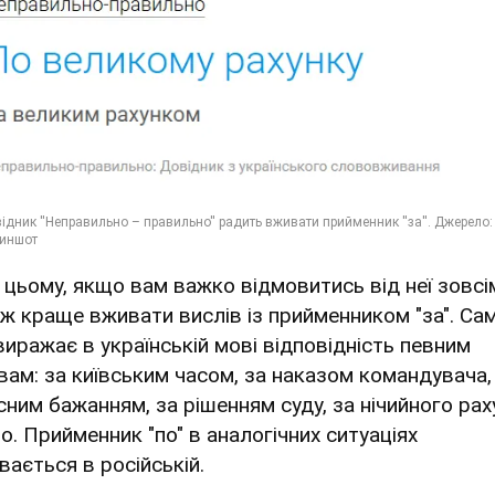
 цьому, якщо вам важко відмовитись від неї зовсі
 ж краще вживати вислів із прийменником "за". Са
 виражає в українській мові відповідність певним
вам: за київським часом, за наказом командувача,
сним бажанням, за рішенням суду, за нічийного рах
о. Прийменник "по" в аналогічних ситуаціях
вається в російській.