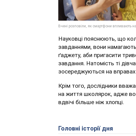
Науковці пояснюють, що ко
завданнями, вони намагают
ґаджету, аби пригасити трив
завдання. Натомість ті дівч
зосереджуються на вправах 
Крім того, дослідники вваж
на життя школярок, адже во
вдвічі більше ніж хлопці.
Головні історії дня