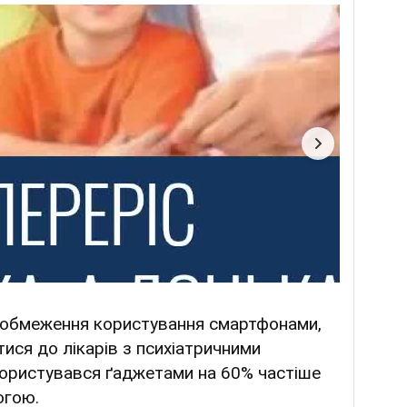
я обмеження користування смартфонами,
ися до лікарів з психіатричними
 користувався ґаджетами на 60% частіше
огою.