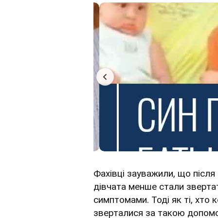
Фахівці зауважили, що післ
дівчата менше стали звертат
симптомами. Тоді як ті, хто
зверталися за такою допом