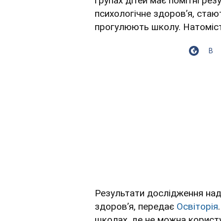
групах дітей має помітні рез
психологічне здоровʼя, стаю
прогулюють школу. Натоміст
В
Результати дослідження над
здоровʼя, передає
Освіторія
школах, де не можна корист