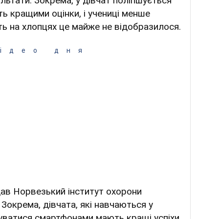
ультати. Зокрема, у дівчат поліпшується
ть кращими оцінки, і учениці менше
ь на хлопцях це майже не відобразилося.
ідео дня
ав Норвезький інститут охорони
. Зокрема, дівчата, які навчаються у
уватися смартфонами мають кращі успіхи