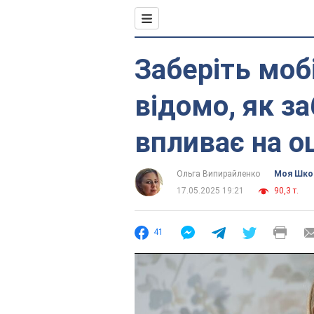
Заберіть мобі
відомо, як з
впливає на о
Ольга Випирайленко
Моя Шко
17.05.2025 19:21
90,3 т.
41