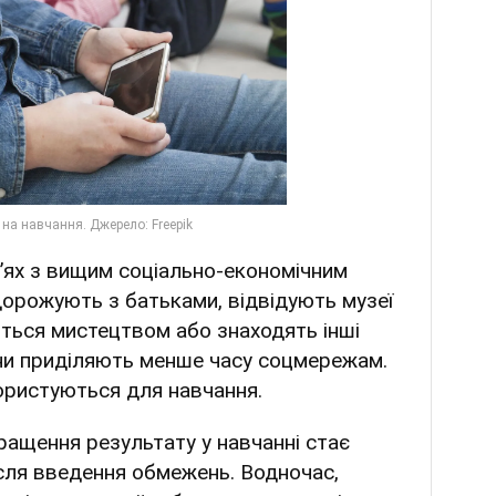
мʼях з вищим соціально-економічним
дорожують з батьками, відвідують музеї
ються мистецтвом або знаходять інші
ни приділяють менше часу соцмережам.
ористуються для навчання.
ращення результату у навчанні стає
ісля введення обмежень. Водночас,