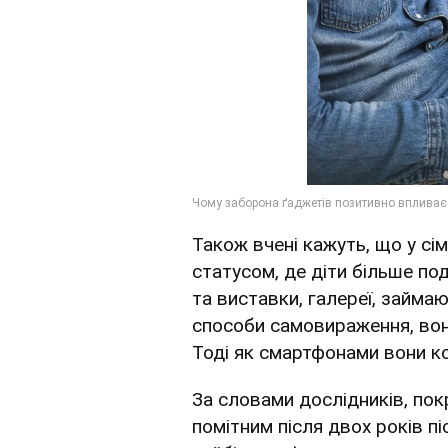
Також вчені кажуть, що у сі
статусом, де діти більше по
та виставки, галереї, займа
способи самовираження, во
Тоді як смартфонами вони к
За словами дослідників, пок
помітним після двох років п