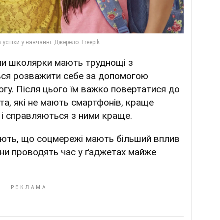
ли школярки мають труднощі з
ься розважити себе за допомогою
огу. Після цього їм важко повертатися до
ата, які не мають смартфонів, краще
і справляються з ними краще.
ають, що соцмережі мають більший вплив
ни проводять час у ґаджетах майже