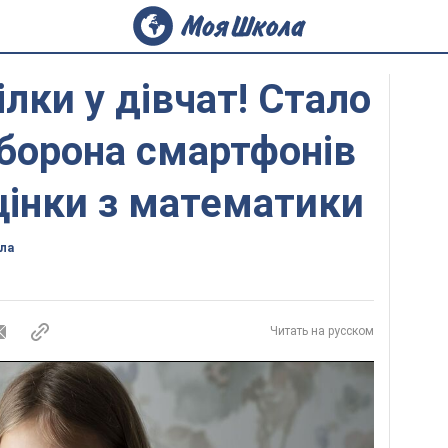
лки у дівчат! Стало
аборона смартфонів
цінки з математики
ла
Читать на русском