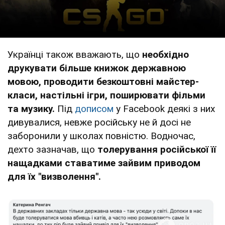
Українці також вважають, що
необхідно
друкувати більше книжок державною
мовою, проводити безкоштовні майстер-
класи, настільні ігри, поширювати фільми
та музику.
Під
дописом
у Facebook деякі з них
дивувалися, невже російську не й досі не
заборонили у школах повністю. Водночас,
дехто зазначав, що
толерування російської її
нащадками ставатиме зайвим приводом
для їх "визволення".