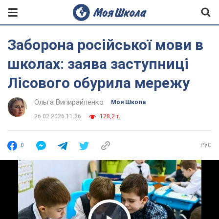
Заборона російської мови в
школах: заява заступниці
Лісового обурила мережу
Ольга Випирайленко
Моя Школа
26.02.2026 11:36
128,2 т.
0
РУС