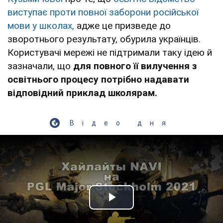
виступає проти повної заборони російської
мови у школах,
адже це призведе до
зворотнього результату, обурила українців.
Користувачі мережі не підтримали таку ідею й
зазначали, що
для повного її вилучення з
освітнього процесу потрібно надавати
відповідний приклад школярам.
Відео дня
Play Video