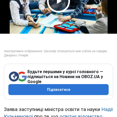
Play Video
Будьте першими у курсі головного —
підпишіться на Новини на OBOZ.UA у
Google
Підписатися
Заява заступниці міністра освіти та науки
Надії
Кузьмичової
про те, що
освітнє відомство