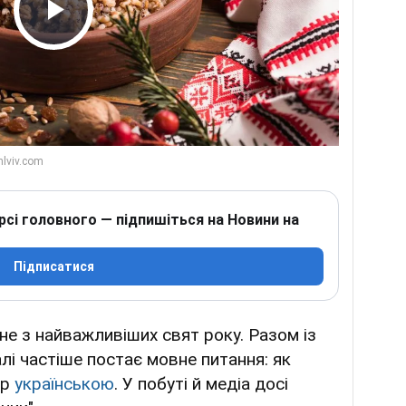
Play Video
рсі головного — підпишіться на Новини на
Підписатися
не з найважливіших свят року. Разом із
і частіше постає мовне питання: як
ір
українською
. У побуті й медіа досі