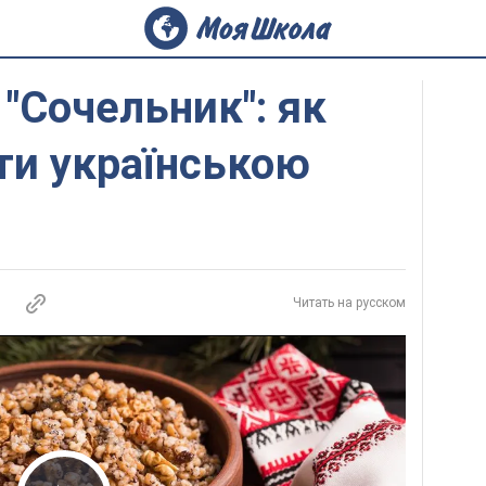
 "Сочельник": як
ти українською
Читать на русском