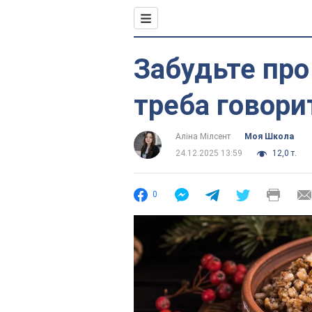
Забудьте про
треба говори
Аліна Мілсент
Моя Школа
24.12.2025 13:59
12,0 т.
0