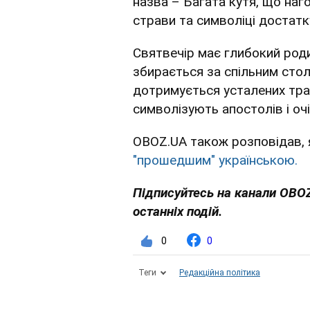
назва – Багата кутя, що наг
страви та символіці достатку,
Святвечір має глибокий роди
збирається за спільним сто
дотримується усталених тради
символізують апостолів і оч
OBOZ.UA також розповідав,
"прошедшим" українською.
Підписуйтесь на канали OBO
останніх подій.
0
0
Теги
Редакційна політика