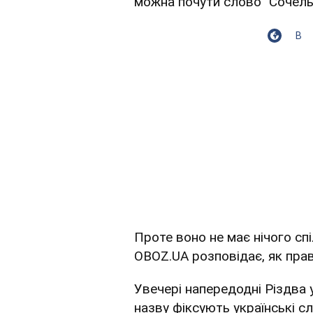
можна почути слово "Сочель
В
Проте воно не має нічого сп
OBOZ.UA розповідає, як пра
Увечері напередодні Різдва 
назву фіксують українські с