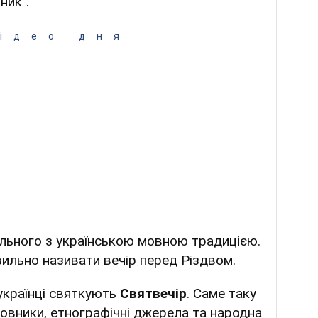
ник".
ідео дня
ільного з українською мовною традицією.
вильно називати вечір перед Різдвом.
українці святкують
Святвечір
. Саме таку
ловники, етнографічні джерела та народна