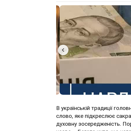
В українській традиції голо
слово, яке підкреслює сакра
духовну зосередженість. Пор