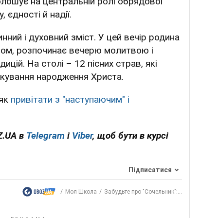
олошує на центральній ролі обрядової
 єдності й надії.
нний і духовний зміст. У цей вечір родина
лом, розпочинає вечерю молитвою і
цій. На столі – 12 пісних страв, які
ікування народження Христа.
 як
привітати з "наступаючим" і
Z.UA в
Telegram
і
Viber
, щоб бути в курсі
Підписатися
Моя Школа
Забудьте про "Сочельник":...