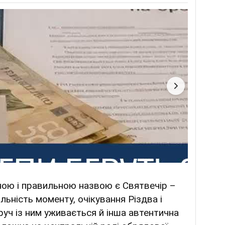
вною і правильною назвою є Святвечір –
льність моменту, очікування Різдва і
уч із ним уживається й інша автентична