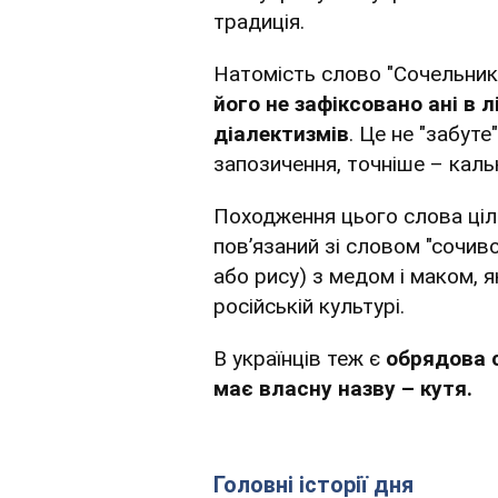
традиція.
Натомість слово "Сочельник"
його не зафіксовано ані в л
діалектизмів
. Це не "забуте
запозичення, точніше – кальк
Походження цього слова ціл
пов’язаний зі словом "сочив
або рису) з медом і маком, 
російській культурі.
В українців теж є
обрядова с
має власну назву – кутя.
Головні історії дня