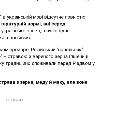
 в українській мові відсутнє повністю –
ітературній нормі, ані серед
" українське слово, а чужорідне
а з російської.
ком прозоре. Російський "сочельник"
о" – стравою з вареного зерна (пшениці
яку традиційно споживали перед Різдвом у
трава з зерна, меду й маку, але вона