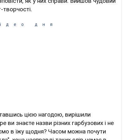
зповісти, як у них справи. Вийшов чудовий
т-творчості.
ідео дня
тавшись цією нагодою, вирішили
е ви знаєте назви різних гарбузових і не
аємо в їжу щодня? Часом можна почути
кла", хоча насправді таких слів немає в