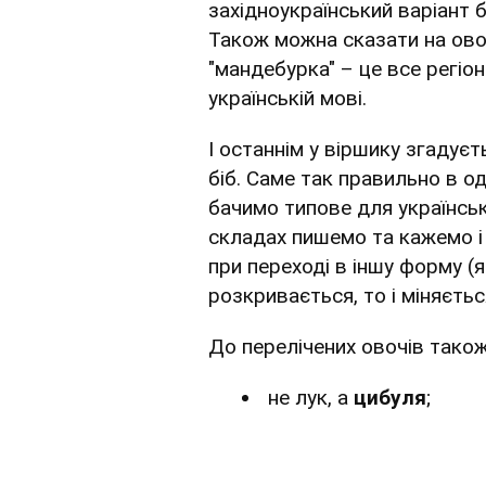
західноукраїнський варіант 
Також можна сказати на овоч 
"мандебурка" – це все регіон
українській мові.
І останнім у віршику згадує
біб. Саме так правильно в од
бачимо типове для українсько
складах пишемо та кажемо і
при переході в іншу форму (я
розкривається, то і міняєтьс
До перелічених овочів тако
не лук, а
цибуля
;