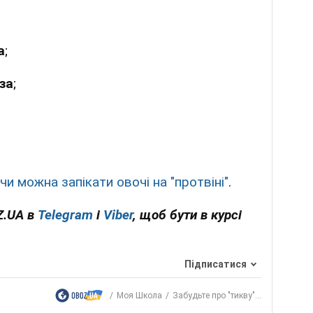
а
;
за
;
чи можна запікати овочі на "протвіні"
.
Z.UA в
Telegram
і
Viber
, щоб бути в курсі
Підписатися
Моя Школа
Забудьте про "тикву"...