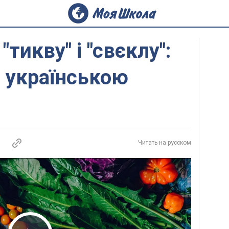
"тикву" і "свєклу":
 українською
Читать на русском