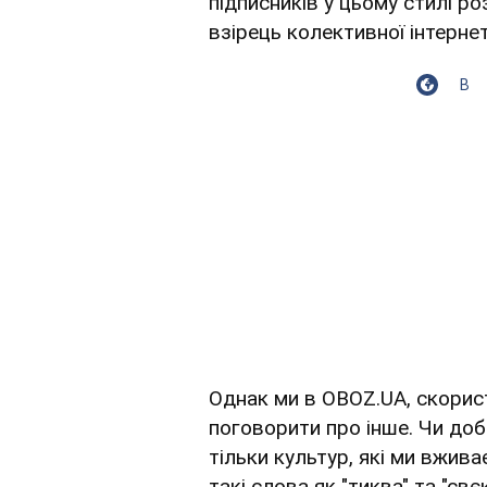
підписників у цьому стилі ро
взірець колективної інтерне
В
Однак ми в OBOZ.UA, скорис
поговорити про інше. Чи добр
тільки культур, які ми вжив
такі слова як "тиква" та "свє