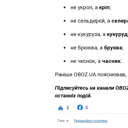
не укроп, а
кріп
;
не сельдерєй, а
селер
не кукуруза, а
кукуруд
не брюква, а
бруква
;
не чеснок, а
часник
.
Раніше OBOZ.UA пояснював,
Підписуйтесь на канали OBO
останніх подій.
2
0
Теги
Редакційна політика