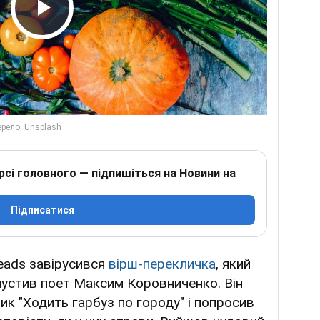
Play Video
рсі головного — підпишіться на Новини на
Підписатися
eads завірусився
вірш-перекличка
, який
пустив поет Максим Коровниченко. Він
ик "Ходить гарбуз по городу" і попросив