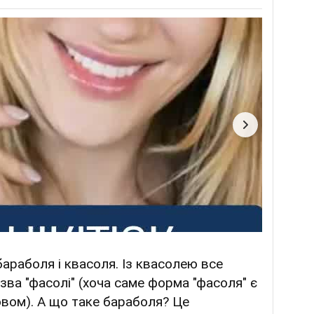
араболя і квасоля. Із квасолею все
зва "фасолі" (хоча саме форма "фасоля" є
вом). А що таке бараболя? Це