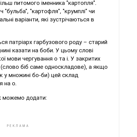
більш питомого іменника "картопля".
"бульба", "картофля", "крумплі" чи
альні варіанти, які зустрічаються в
ться патріарх гарбузового роду – старий
нині казати на боби. У цьому слові
ї мови чергування о та і. У закритих
 (слово біб саме односкладове), а якщо
к у множині бо-би) цей склад
я на о.
ж можемо додати: