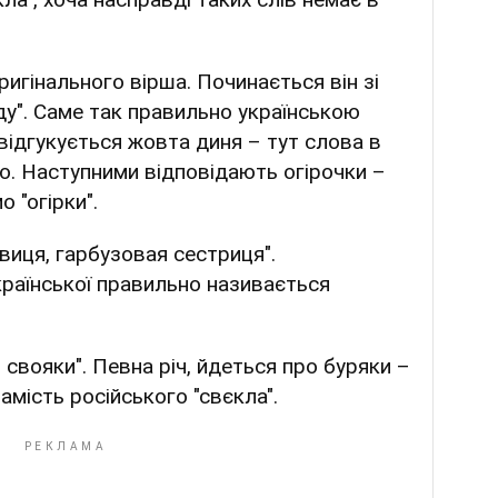
игінального вірша. Починається він зі
оду". Саме так правильно українською
відгукується жовта диня – тут слова в
о. Наступними відповідають огірочки –
 "огірки".
виця, гарбузовая сестриця".
раїнської правильно називається
 свояки". Певна річ, йдеться про буряки –
амість російського "свєкла".