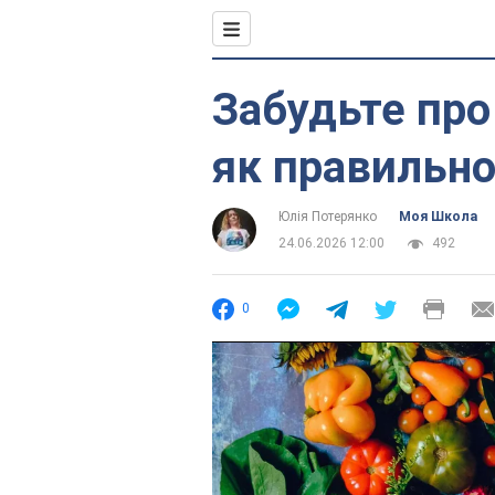
Забудьте про 
як правильно
Юлія Потерянко
Моя Школа
24.06.2026 12:00
492
0