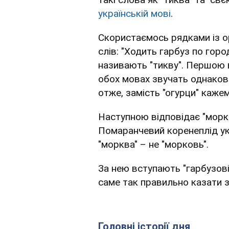
українській мові
.
Скористаємось рядками із ор
слів: "Ходить гарбуз по гор
називають "тикву". Першою 
обох мовах звучать однаков
отже, замість "огурци" кажемо
Наступною відповідає "морк
Помаранчевий коренеплід ук
"морква" – не "морковь".
За нею вступають "гарбузові
саме так правильно казати з
Головні історії дня