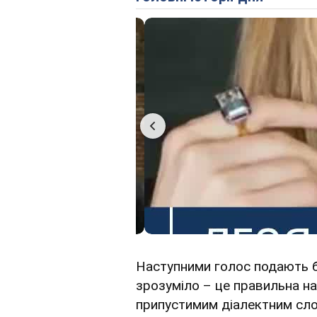
Наступними голос подають б
зрозуміло – це правильна на
припустимим діалектним сло