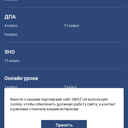
ДПА
4 класс
11 класс
9 класс
ЗНО
11 класс
Онлайн уроки
1 класс
7 класс
2 класс
8 класс
Вместе с нашими партнерами сайт OBOZ.UA использует
cookie, чтобы обеспечить должную работу сайта, а контент
3 класс
9 класс
и реклама отвечали вашим интересам.
4 класс
10 класс
5 класс
11 класс
Принять