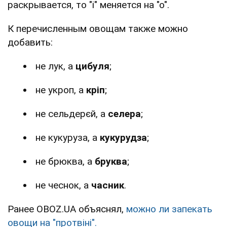
раскрывается, то "і" меняется на "о".
К перечисленным овощам также можно
добавить:
не лук, а
цибуля
;
не укроп, а
кріп
;
не сельдерєй, а
селера
;
не кукуруза, а
кукурудза
;
не брюква, а
бруква
;
не чеснок, а
часник
.
Ранее OBOZ.UA объяснял,
можно ли запекать
овощи на "протвіні".