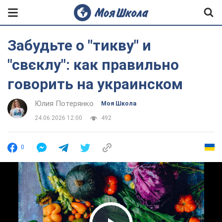
Забудьте о "тикву" и
"свєклу": как правильно
говорить на украинском
Юлия Потерянко
Моя Школа
24.06.2026 12:00
492
0