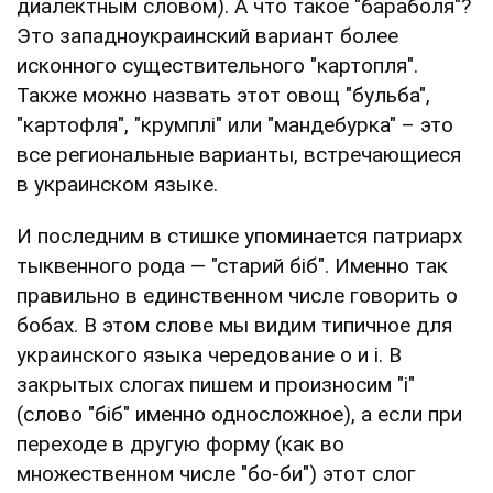
диалектным словом). А что такое "бараболя"?
Это западноукраинский вариант более
исконного существительного "картопля".
Также можно назвать этот овощ "бульба",
"картофля", "крумплі" или "мандебурка" – это
все региональные варианты, встречающиеся
в украинском языке.
И последним в стишке упоминается патриарх
тыквенного рода — "старий біб". Именно так
правильно в единственном числе говорить о
бобах. В этом слове мы видим типичное для
украинского языка чередование о и і. В
закрытых слогах пишем и произносим "і"
(слово "біб" именно односложное), а если при
переходе в другую форму (как во
множественном числе "бо-би") этот слог