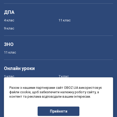
ДПА
4 клас
11 клас
9 клас
ЗНО
11 клас
Онлайн уроки
1 клас
7 клас
2 клас
8 клас
Разом з нашими партнерами сайт OBOZ.UA використовує
файли cookie, щоб забезпечити належну роботу сайту, а
3 клас
9 клас
контент та реклама відповідали вашим інтересам.
4 клас
10 клас
5 клас
11 клас
Прийняти
6 клас