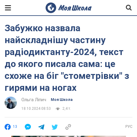
Забужко назвала
найскладнішу частину
радіодиктанту-2024, текст
до якого писала сама: це
схоже на біг "стометрівки" з
гирями на ногах
Ольга Ліпич
Моя Школа
18.10.2024 08:53
2,4 т.
13
РУС