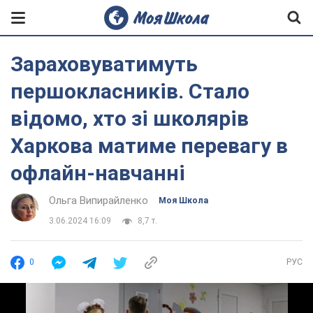
Зараховуватимуть
першокласників. Стало
відомо, хто зі школярів
Харкова матиме перевагу в
офлайн-навчанні
Ольга Випирайленко
Моя Школа
3.06.2024 16:09
8,7 т.
0
РУС