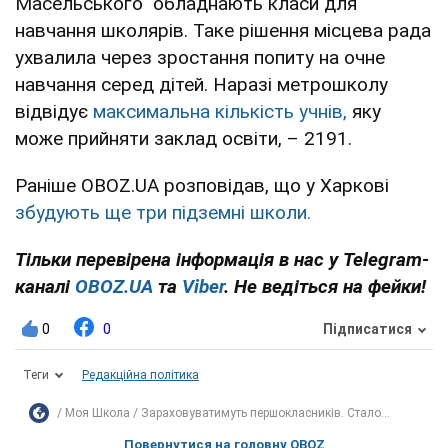
Масельського" обладнають класи для
навчання школярів. Таке рішення місцева рада
ухвалила через зростання попиту на очне
навчання серед дітей. Наразі метрошколу
відвідує
максимальна кількість учнів,
яку
може прийняти заклад освіти, – 2191.
Раніше OBOZ.UA розповідав, що у Харкові
збудують ще три підземні школи.
Тільки перевірена інформація в нас у Telegram-
каналі
OBOZ.UA
та
Viber
. Не ведіться на фейки!
0
0
Підписатися
Теги
Редакційна політика
Моя Школа
Зараховуватимуть першокласників. Стало...
Повернутися на головну OBOZ