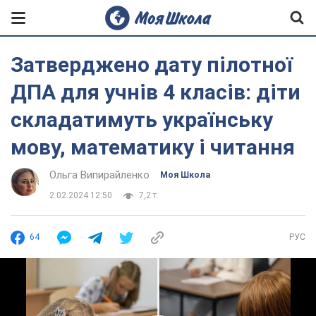
Затверджено дату пілотної
ДПА для учнів 4 класів: діти
складатимуть українську
мову, математику і читання
Ольга Випирайленко
Моя Школа
2.02.2024 12:50
7,2 т.
64
РУС