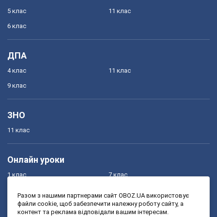
5 клас
11 клас
6 клас
ДПА
4 клас
11 клас
9 клас
ЗНО
11 клас
Онлайн уроки
1 клас
7 клас
2 клас
8 клас
Разом з нашими партнерами сайт OBOZ.UA використовує
файли cookie, щоб забезпечити належну роботу сайту, а
3 клас
9 клас
контент та реклама відповідали вашим інтересам.