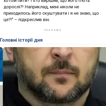
хотіли пити? І хто вирішив, що його п’ють
дорослі?! Наприклад, мені ніколи не
приходилось його скуштувати і я не знаю, що
це?!" – підкреслив він.
Головні історії дня