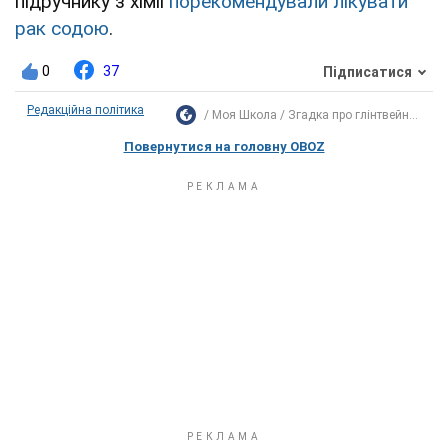
підручнику з хімії
порекомендували лікувати
рак содою
.
0
37
Підписатися
Редакційна політика
Моя Школа
Згадка про глінтвейн...
Повернутися на головну OBOZ