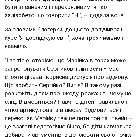
бути впевненим і переконливим, чітко і
залізобетонно говорити "Ні", – додала вона.
За словами блогерки, до цього долучився і
курс "Я досліджую світ", хоча трохи наївно і
невміло.
"І за тією історією, що Марійка в горах може
запропонувати Сергійкові глінтвейн – має
стояти цікава і корисна дискусія про відмову.
Що зробить Сергійко? Вип'є? В такому разі
розкажіть дітям про шкоду, розкажіть чому не
слід. Відмовиться? Навчіть дітей правильно і
чітко артикулювати відмову. Відмовиться і
переконає Марійку теж не пити той глінтвейн –
це взагалі педагогічне бінго, бо діти навчаться
добирати аргументів, відстоювати свою точку