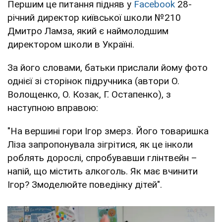
Першим це питання підняв у
Facebook
28-
річний директор київської школи №210
Дмитро Ламза, який є наймолодшим
директором школи в Україні.
За його словами, батьки прислали йому фото
однієї зі сторінок підручника (автори О.
Волощенко, О. Козак, Г. Остапенко), з
наступною вправою:
"На вершині гори Ігор змерз. Його товаришка
Ліза запропонувала зігрітися, як це інколи
роблять дорослі, спробувавши глінтвейн –
напій, що містить алкоголь. Як має вчинити
Ігор? Змоделюйте поведінку дітей".