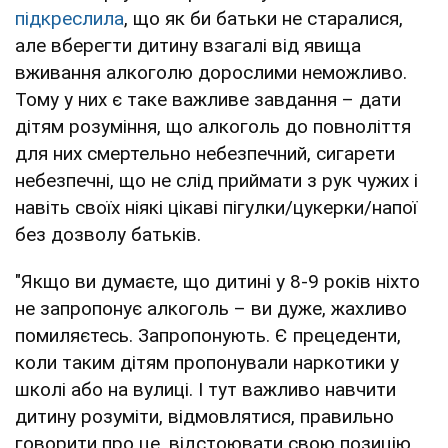
підкреслила
, що як би батьки не старалися,
але вберегти дитину взагалі від явища
вживання алкоголю дорослими неможливо.
Тому у них є таке важливе завдання – дати
дітям розуміння, що алкоголь до повноліття
для них смертельно небезпечний, сигарети
небезпечні, що не слід приймати з рук чужих і
навіть своїх ніякі цікаві пігулки/цукерки/напої
без дозволу батьків.
"Якщо ви думаєте, що дитині у 8-9 років ніхто
не запропонує алкоголь – ви дуже, жахливо
помиляєтесь. Запропонують. Є прецеденти,
коли таким дітям пропонували наркотики у
школі або на вулиці. І тут важливо навчити
дитину розуміти, відмовлятися, правильно
говорити про це, відстоювати свою позицію,