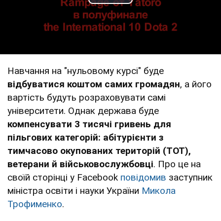
Play Video
Навчання на "нульовому курсі" буде
відбуватися коштом самих громадян
, а його
вартість будуть розраховувати самі
університети. Однак держава буде
компенсувати 3 тисячі гривень для
пільгових категорій: абітурієнти з
тимчасово окупованих територій (ТОТ),
ветерани й військовослужбовці
. Про це на
своїй сторінці у Facebook
повідомив
заступник
міністра освіти і науки України
Микола
Трофименко
.