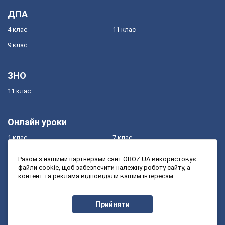
ДПА
4 клас
11 клас
9 клас
ЗНО
11 клас
Онлайн уроки
1 клас
7 клас
2 клас
8 клас
Разом з нашими партнерами сайт OBOZ.UA використовує
файли cookie, щоб забезпечити належну роботу сайту, а
3 клас
9 клас
контент та реклама відповідали вашим інтересам.
4 клас
10 клас
5 клас
11 клас
Прийняти
6 клас