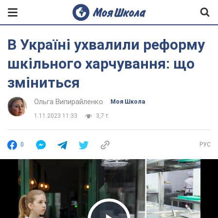
В Україні ухвалили реформу
шкільного харчування: що
зміниться
Ольга Випирайленко
Моя Школа
1.11.2023 11:33
3,7 т.
0
РУС