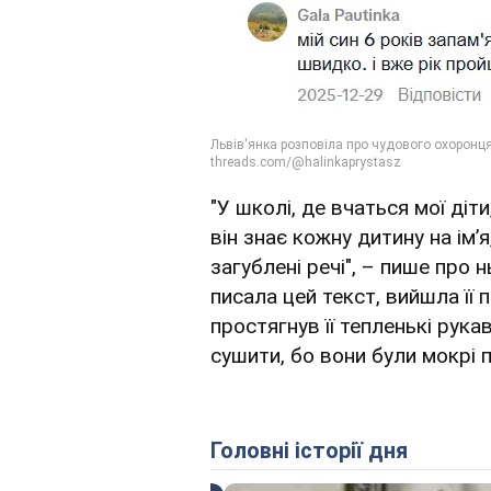
"У школі, де вчаться мої діт
він знає кожну дитину на імʼя
загублені речі", – пише про 
писала цей текст, вийшла її
простягнув її тепленькі рука
сушити, бо вони були мокрі п
Головні історії дня