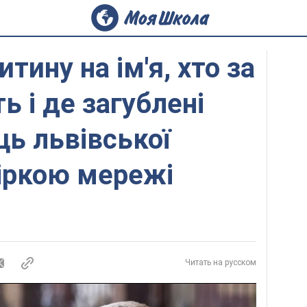
тину на ім'я, хто за
ь і де загублені
ць львівської
іркою мережі
Читать на русском