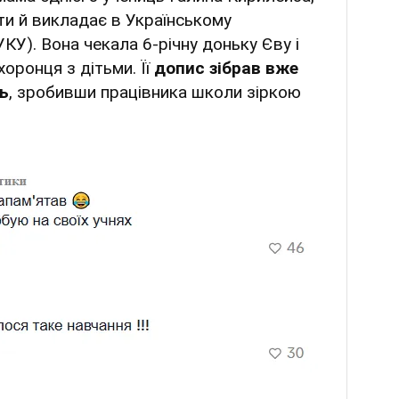
ти й викладає в Українському
КУ). Вона чекала 6-річну доньку Єву і
оронця з дітьми. Її
допис зібрав вже
ь
, зробивши працівника школи зіркою