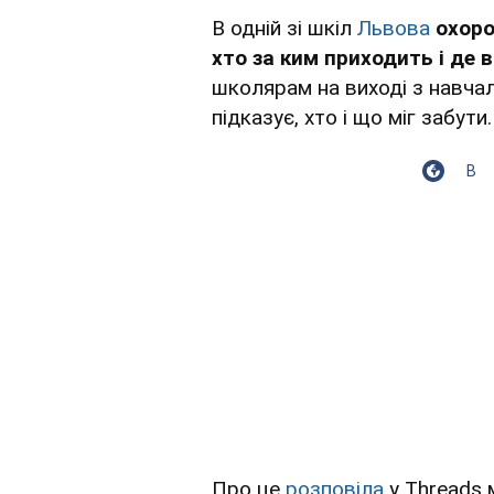
В одній зі шкіл
Львова
охоро
хто за ким приходить і де в
школярам на виході з навчал
підказує, хто і що міг забути.
В
Про це
розповіла
у Threads 