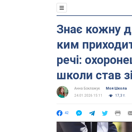
Знає кожну ди
ким приходит
речі: охороне
школи став з
Анна Боклажук
Моя Школа
24.01.2026 15:11
17,3 т.
42