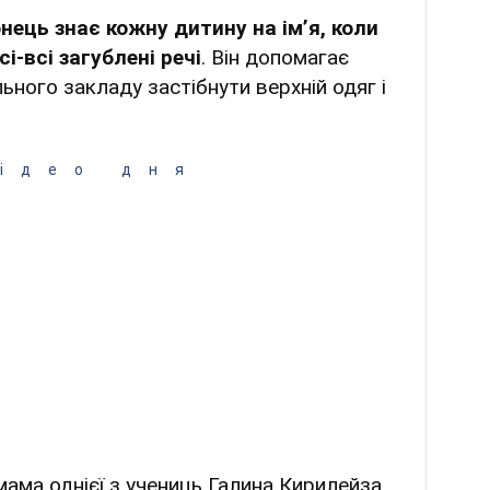
нець знає кожну дитину на імʼя, коли
сі-всі загублені речі
. Він допомагає
ьного закладу застібнути верхній одяг і
ідео дня
мама однієї з учениць Галина Кирилейза,