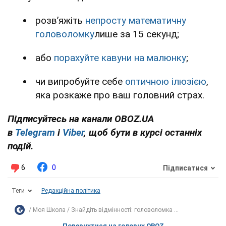
розв’яжіть
непросту математичну
головоломку
лише за 15 секунд;
або
порахуйте кавуни на малюнку
;
чи випробуйте себе
оптичною ілюзією
,
яка розкаже про ваш головний страх.
Підписуйтесь на канали OBOZ.UA
в
Telegram
і
Viber
, щоб бути в курсі останніх
подій.
6
0
Підписатися
Теги
Редакційна політика
Моя Школа
Знайдіть відмінності: головоломка ...
Повернутися на головну OBOZ