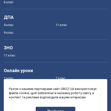
6 клас
ДПА
4 клас
11 клас
9 клас
ЗНО
11 клас
Онлайн уроки
1 клас
7 клас
2 клас
8 клас
Разом з нашими партнерами сайт OBOZ.UA використовує
файли cookie, щоб забезпечити належну роботу сайту, а
3 клас
9 клас
контент та реклама відповідали вашим інтересам.
4 клас
10 клас
5 клас
11 клас