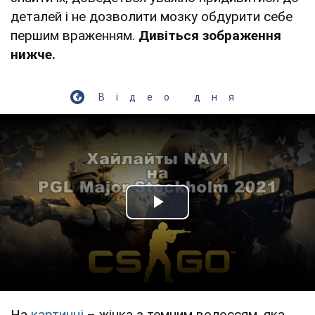
деталей і не дозволити мозку обдурити себе
першим враженням.
Дивіться зображення
нижче.
Відео дня
Play Video
На
картинці
– жінка з темним волоссям, яка