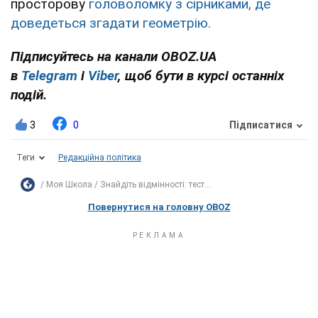
просторову
головоломку з сірниками, де
доведеться згадати геометрію.
Підписуйтесь на канали OBOZ.UA
в
Telegram
і
Viber
, щоб бути в курсі останніх
подій.
3
0
Підписатися
Теги
Редакційна політика
Моя Школа
Знайдіть відмінності: тест...
Повернутися на головну OBOZ