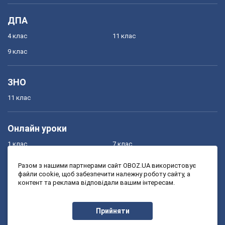
ДПА
4 клас
11 клас
9 клас
ЗНО
11 клас
Онлайн уроки
1 клас
7 клас
2 клас
8 клас
Разом з нашими партнерами сайт OBOZ.UA використовує
файли cookie, щоб забезпечити належну роботу сайту, а
3 клас
9 клас
контент та реклама відповідали вашим інтересам.
4 клас
10 клас
5 клас
11 клас
Прийняти
6 клас