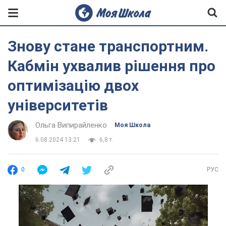
Знову стане транспортним.
Кабмін ухвалив рішення про
оптимізацію двох
університетів
Ольга Випирайленко
Моя Школа
6.08.2024 13:21
6,8 т.
0
РУС