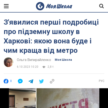
​​З'явилися перші подробиці
про підземну школу в
Харкові: якою вона буде і
чим краща від метро
Ольга Випирайленко
Моя Школа
6.10.2023 10:20
2,8 т.
0
РУС