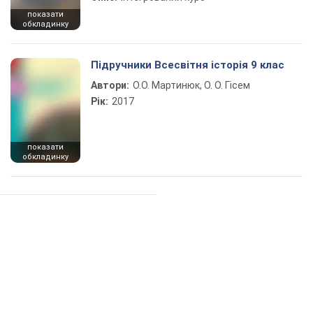
показати
обкладинку
Підручники Всесвітня історія 9 клас
Автори:
О.О. Мартинюк, О. О. Гісем
Рік:
2017
показати
обкладинку