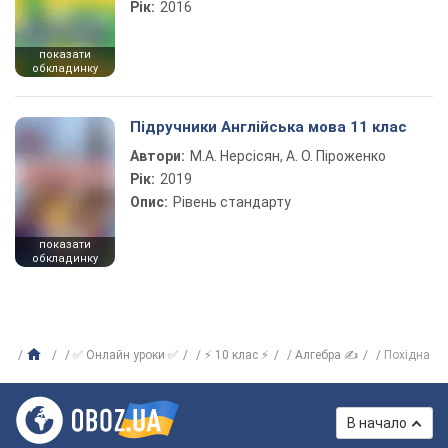
Рік:
2016
показати
обкладинку
Підручники Англійська мова 11 клас
Автори:
М.А. Нерсісян, А. О. Піроженко
Рік:
2019
Опис:
Рівень стандарту
показати
обкладинку
✅ Онлайн уроки ✅
⚡ 10 клас ⚡
Алгебра ✍
Похідна
В начало