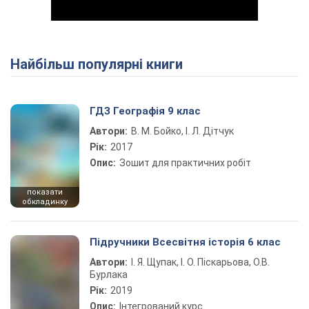
Найбільш популярні книги
Play Video
ГДЗ Географія 9 клас
Автори:
В. М. Бойко, І. Л. Дітчук
Рік:
2017
Опис:
Зошит для практичних робіт
показати
обкладинку
Підручники Всесвітня історія 6 клас
Автори:
І. Я. Щупак, І. О. Піскарьова, О.В.
Бурлака
Рік:
2019
Опис:
Інтегрований курс