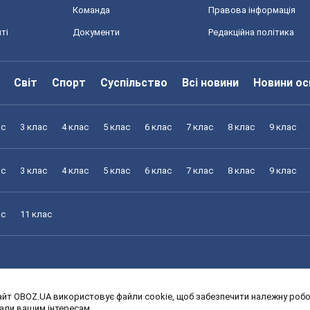
Команда
Правова інформація
ті
Документи
Редакційна політика
Світ
Спорт
Суспільство
Всі новини
Новини ос
ас
3 клас
4 клас
5 клас
6 клас
7 клас
8 клас
9 клас
ас
3 клас
4 клас
5 клас
6 клас
7 клас
8 клас
9 клас
ас
11 клас
йт OBOZ.UA використовує файли cookie, щоб забезпечити належну робот
ас
3 клас
4 клас
5 клас
6 клас
7 клас
8 клас
9 клас
дали вашим інтересам.