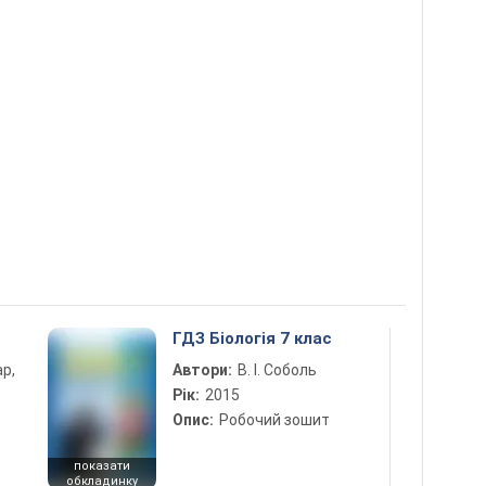
ГДЗ Біологія 7 клас
ар,
Автори:
В. І. Соболь
Рік:
2015
Опис:
Робочий зошит
показати
обкладинку