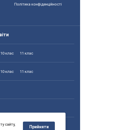
Політика конфіденційності
віти
10 клас
11 клас
10 клас
11 клас
у сайту,
10 клас
11 клас
Прийняти