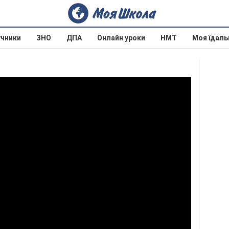
учники
ЗНО
ДПА
Онлайн уроки
НМТ
Моя їдаль