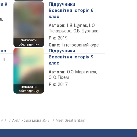
ія 9
Підручники
Всесвітня історія 6
клас
в,
Автори:
І. Я. Щупак, І. О.
Піскарьова, О.В. Бурлака
Рік:
2019
показати
обкладинку
Опис:
Інтегрований курс
лас
Підручники
Всесвітня історія 9
. Л.
клас
Автори:
О.О. Мартинюк,
О. О. Гісем
Рік:
2017
показати
обкладинку
 ⚡
Англійська мова ✍
Meet Great Britain