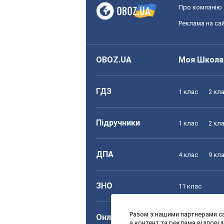
Про компанію
Реклама на сай
OBOZ.UA
Моя Школа
ГДЗ
1 клас
2 кл
Підручники
1 клас
2 кл
ДПА
4 клас
9 кл
ЗНО
11 клас
Разом з нашими партнерами са
Онлайн уроки
1 клас
2 кл
а контент та реклама відпові