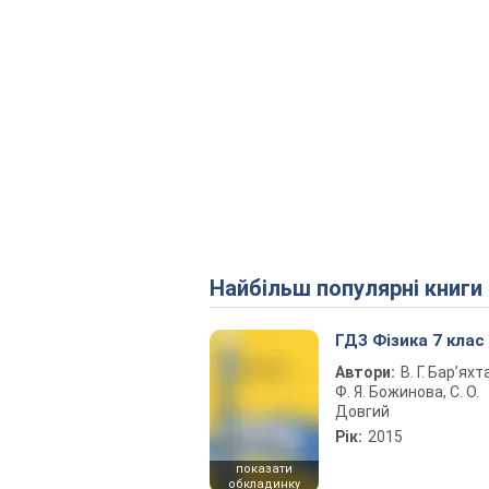
Найбільш популярні книги
ГДЗ Фізика 7 клас
Автори:
В. Г. Бар’яхт
Ф. Я. Божинова, С. О.
Довгий
Рік:
2015
показати
обкладинку