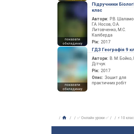
Підручники Біолог
клас
Автори:
Р.В. Шаламо
Г.А. Носов, О.А.
Литовченко, М.С.
Каліберда
показати
Рік:
2017
обкладинку
ГДЗ Географія 9 к
Автори:
В. М. Бойко, І
Дітчук
Рік:
2017
Опис:
Зошит для
практичних робіт
показати
обкладинку
✅ Онлайн уроки ✅
⚡ 10 клас