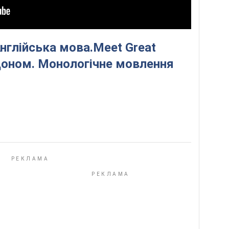
Англійська мова.Meet Great
доном. Монологічне мовлення