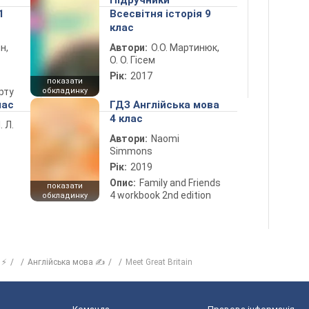
Підручники
1
Всесвітня історія 9
клас
н,
Автори:
О.О. Мартинюк,
О. О. Гісем
Рік:
2017
показати
рту
обкладинку
лас
ГДЗ Англійська мова
4 клас
. Л.
Автори:
Naomi
Simmons
Рік:
2019
Опис:
Family and Friends
показати
4 workbook 2nd edition
обкладинку
 ⚡
Англійська мова ✍
Meet Great Britain