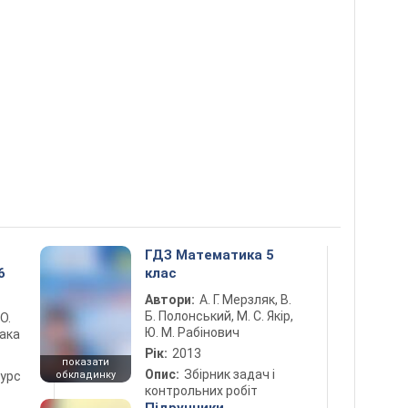
ГДЗ Математика 5
6
клас
Автори:
А. Г. Мерзляк, В.
Б. Полонський, М. С. Якір,
 О.
Ю. М. Рабінович
лака
Рік:
2013
показати
Опис:
Збірник задач і
курс
обкладинку
контрольних робіт