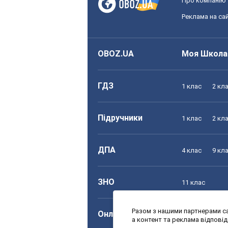
Про компанію
Реклама на сай
OBOZ.UA
Моя Школа
ГДЗ
1 клас
2 кл
Підручники
1 клас
2 кл
ДПА
4 клас
9 кл
ЗНО
11 клас
Разом з нашими партнерами са
Онлайн уроки
1 клас
2 кл
а контент та реклама відпові