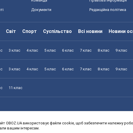
Команда
Правова інформація
ті
Документи
Редакційна політика
Світ
Спорт
Суспільство
Всі новини
Новини ос
ас
3 клас
4 клас
5 клас
6 клас
7 клас
8 клас
9 клас
ас
3 клас
4 клас
5 клас
6 клас
7 клас
8 клас
9 клас
ас
11 клас
йт OBOZ.UA використовує файли cookie, щоб забезпечити належну робот
ас
3 клас
4 клас
5 клас
6 клас
7 клас
8 клас
9 клас
дали вашим інтересам.