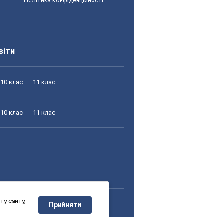
Політика конфіденційності
віти
10 клас
11 клас
10 клас
11 клас
у сайту,
10 клас
11 клас
Прийняти