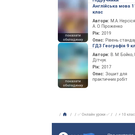
Підручники
Англійська мова 1
клас
Автори:
М.А. Нерсіся
А. О. Піроженко
Рік:
2019
показати
обкладинку
Опис:
Рівень станда
ГДЗ Географія 9 к
Автори:
В. М. Бойко, І
Дітчук
Рік:
2017
Опис:
Зошит для
практичних робіт
показати
обкладинку
✅ Онлайн уроки ✅
⚡ 10 клас