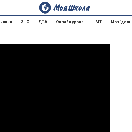
учники
ЗНО
ДПА
Онлайн уроки
НМТ
Моя їдаль