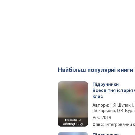
Найбільш популярні книги
Підручники
Всесвітня історія 
клас
Автори:
І. Я. Щупак, І.
Піскарьова, О.В. Бур
Рік:
2019
показати
обкладинку
Опис:
Інтегрований 