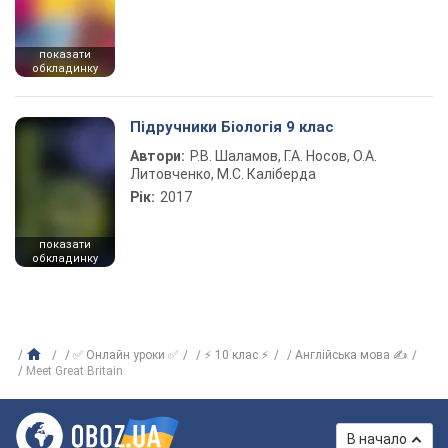
показати
обкладинку
Підручники Біологія 9 клас
Автори:
Р.В. Шаламов, Г.А. Носов, О.А.
Литовченко, М.С. Каліберда
Рік:
2017
показати
обкладинку
✅ Онлайн уроки ✅
⚡ 10 клас ⚡
Англійська мова ✍
Meet Great Britain
В начало