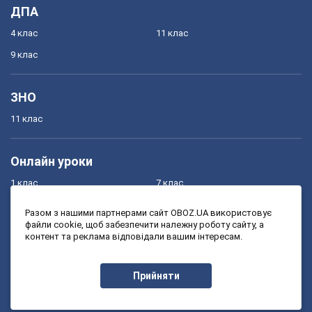
ДПА
4 клас
11 клас
9 клас
ЗНО
11 клас
Онлайн уроки
1 клас
7 клас
2 клас
8 клас
Разом з нашими партнерами сайт OBOZ.UA використовує
файли cookie, щоб забезпечити належну роботу сайту, а
3 клас
9 клас
контент та реклама відповідали вашим інтересам.
4 клас
10 клас
5 клас
11 клас
Прийняти
6 клас