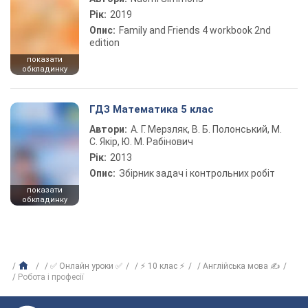
Рік:
2019
Опис:
Family and Friends 4 workbook 2nd
edition
показати
обкладинку
ГДЗ Математика 5 клас
Автори:
А. Г. Мерзляк, В. Б. Полонський, М.
С. Якір, Ю. М. Рабінович
Рік:
2013
Опис:
Збірник задач і контрольних робіт
показати
обкладинку
✅ Онлайн уроки ✅
⚡ 10 клас ⚡
Англійська мова ✍
Робота і професії