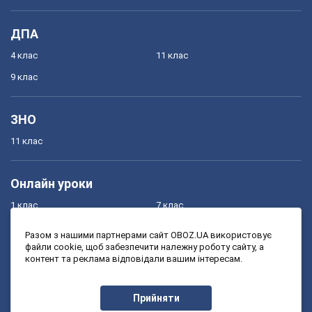
ДПА
4 клас
11 клас
9 клас
ЗНО
11 клас
Онлайн уроки
1 клас
7 клас
2 клас
8 клас
Разом з нашими партнерами сайт OBOZ.UA використовує
файли cookie, щоб забезпечити належну роботу сайту, а
3 клас
9 клас
контент та реклама відповідали вашим інтересам.
4 клас
10 клас
5 клас
11 клас
Прийняти