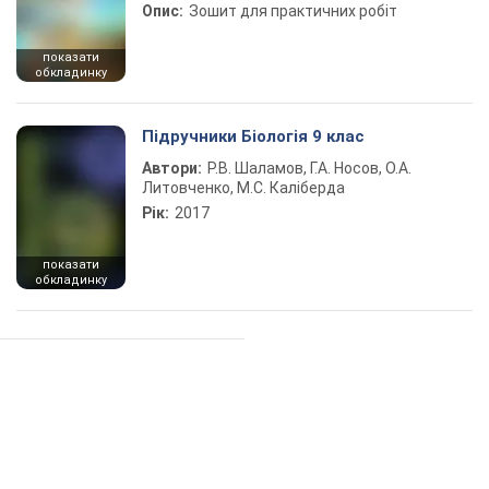
Опис:
Зошит для практичних робіт
показати
обкладинку
Підручники Біологія 9 клас
Автори:
Р.В. Шаламов, Г.А. Носов, О.А.
Литовченко, М.С. Каліберда
Рік:
2017
показати
обкладинку