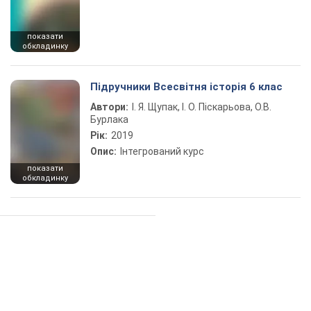
показати
обкладинку
Підручники Всесвітня історія 6 клас
Автори:
І. Я. Щупак, І. О. Піскарьова, О.В.
Бурлака
Рік:
2019
Опис:
Інтегрований курс
показати
обкладинку