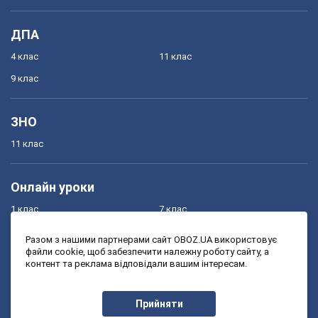
ДПА
4 клас
11 клас
9 клас
ЗНО
11 клас
Онлайн уроки
1 клас
7 клас
2 клас
8 клас
Разом з нашими партнерами сайт OBOZ.UA використовує
файли cookie, щоб забезпечити належну роботу сайту, а
3 клас
9 клас
контент та реклама відповідали вашим інтересам.
4 клас
10 клас
5 клас
11 клас
Прийняти