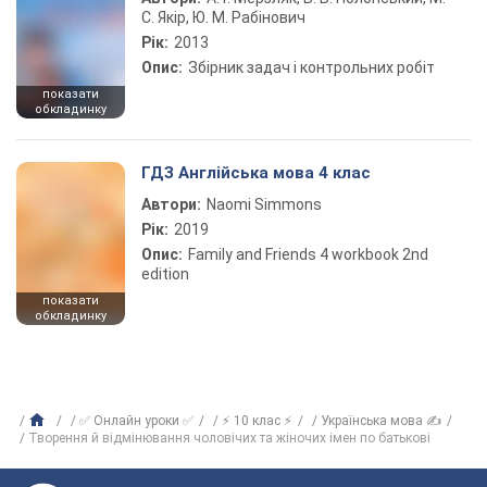
С. Якір, Ю. М. Рабінович
Рік:
2013
Опис:
Збірник задач і контрольних робіт
показати
обкладинку
ГДЗ Англійська мова 4 клас
Автори:
Naomi Simmons
Рік:
2019
Опис:
Family and Friends 4 workbook 2nd
edition
показати
обкладинку
✅ Онлайн уроки ✅
⚡ 10 клас ⚡
Українська мова ✍
Творення й відмінювання чоловічих та жіночих імен по батькові