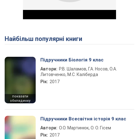
Найбільш популярні книги
Play Video
Підручники Біологія 9 клас
Автори:
Р.В. Шаламов, Г.А. Носов, О.А.
Литовченко, М.С. Каліберда
Рік:
2017
показати
обкладинку
Підручники Всесвітня історія 9 клас
Автори:
О.О. Мартинюк, О. О. Гісем
Рік:
2017