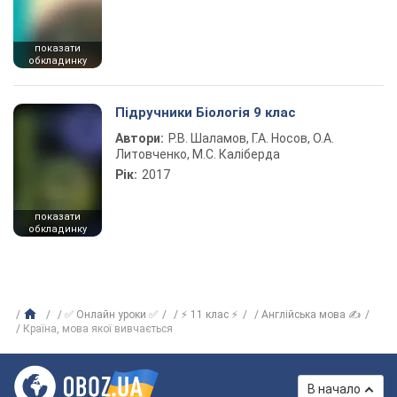
показати
обкладинку
Підручники Біологія 9 клас
Автори:
Р.В. Шаламов, Г.А. Носов, О.А.
Литовченко, М.С. Каліберда
Рік:
2017
показати
обкладинку
✅ Онлайн уроки ✅
⚡ 11 клас ⚡
Англійська мова ✍
Країна, мова якої вивчається
В начало