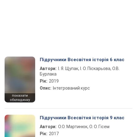
Підручники Всесвітня історія 6 клас
Автори:
І. Я. Щупак, І. О. Піскарьова, О.В.
Бурлака
Рік:
2019
Опис:
Інтегрований курс
показати
обкладинку
Підручники Всесвітня історія 9 клас
Автори:
О.О. Мартинюк, О. О. Гісем
Рік:
2017