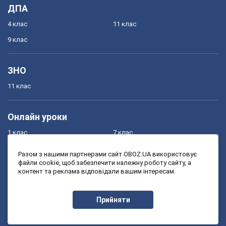
ДПА
4 клас
11 клас
9 клас
ЗНО
11 клас
Онлайн уроки
1 клас
7 клас
2 клас
8 клас
Разом з нашими партнерами сайт OBOZ.UA використовує
файли cookie, щоб забезпечити належну роботу сайту, а
3 клас
9 клас
контент та реклама відповідали вашим інтересам.
4 клас
10 клас
5 клас
11 клас
Прийняти
6 клас