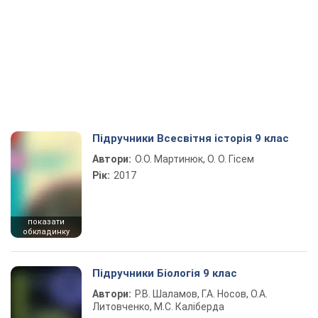
Підручники Всесвітня історія 9 клас
Автори:
О.О. Мартинюк, О. О. Гісем
Рік:
2017
показати
обкладинку
Підручники Біологія 9 клас
Автори:
Р.В. Шаламов, Г.А. Носов, О.А.
Литовченко, М.С. Каліберда