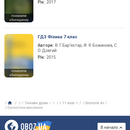
Рік:
2017
показати
обкладинку
ГДЗ Фізика 7 клас
Автори:
В. Г. Бар’яхтар, Ф. Я. Божинова, С.
О. Довгий
Рік:
2015
показати
обкладинку
✅ Онлайн уроки ✅
⚡ 11 клас ⚡
Біологія ✍
Екологічне мислення
В начало