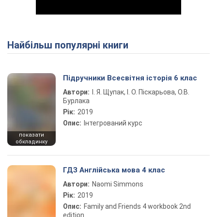
Найбільш популярні книги
Play Video
Підручники Всесвітня історія 6 клас
Автори:
І. Я. Щупак, І. О. Піскарьова, О.В.
Бурлака
Рік:
2019
Опис:
Інтегрований курс
показати
обкладинку
ГДЗ Англійська мова 4 клас
Автори:
Naomi Simmons
Рік:
2019
Опис:
Family and Friends 4 workbook 2nd
edition