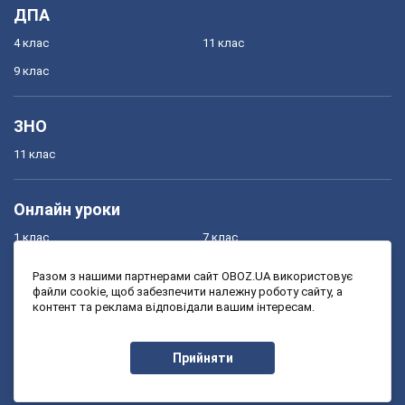
ДПА
4 клас
11 клас
9 клас
ЗНО
11 клас
Онлайн уроки
1 клас
7 клас
2 клас
8 клас
Разом з нашими партнерами сайт OBOZ.UA використовує
файли cookie, щоб забезпечити належну роботу сайту, а
3 клас
9 клас
контент та реклама відповідали вашим інтересам.
4 клас
10 клас
5 клас
11 клас
Прийняти
6 клас