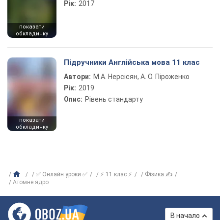
Рік:
2017
показати
обкладинку
Підручники Англійська мова 11 клас
Автори:
М.А. Нерсісян, А. О. Піроженко
Рік:
2019
Опис:
Рівень стандарту
показати
обкладинку
✅ Онлайн уроки ✅
⚡ 11 клас ⚡
Фізика ✍
Атомне ядро
В начало