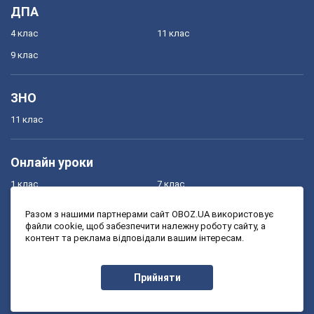
ДПА
4 клас
11 клас
9 клас
ЗНО
11 клас
Онлайн уроки
1 клас
7 клас
2 клас
8 клас
Разом з нашими партнерами сайт OBOZ.UA використовує
файли cookie, щоб забезпечити належну роботу сайту, а
3 клас
9 клас
контент та реклама відповідали вашим інтересам.
4 клас
10 клас
5 клас
11 клас
Прийняти
6 клас