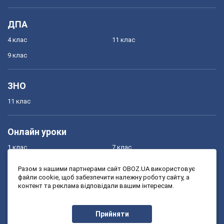
ДПА
4 клас
11 клас
9 клас
ЗНО
11 клас
Онлайн уроки
1 клас
7 клас
2 клас
8 клас
Разом з нашими партнерами сайт OBOZ.UA використовує
файли cookie, щоб забезпечити належну роботу сайту, а
3 клас
9 клас
контент та реклама відповідали вашим інтересам.
4 клас
10 клас
5 клас
11 клас
Прийняти