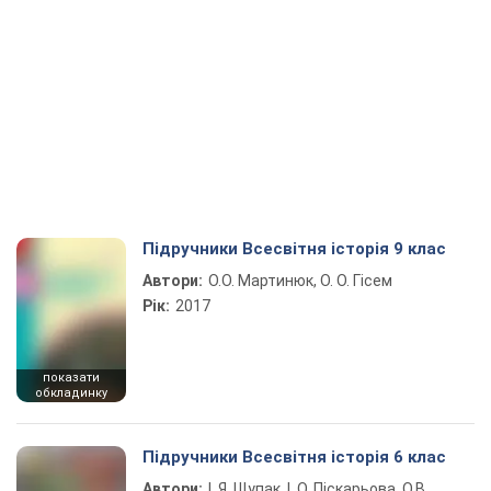
Підручники Всесвітня історія 9 клас
Автори:
О.О. Мартинюк, О. О. Гісем
Рік:
2017
показати
обкладинку
Підручники Всесвітня історія 6 клас
Автори:
І. Я. Щупак, І. О. Піскарьова, О.В.