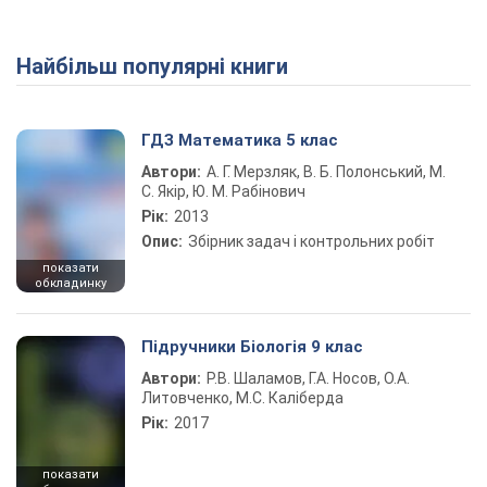
Найбільш популярні книги
Play Video
ГДЗ Математика 5 клас
Автори:
А. Г. Мерзляк, В. Б. Полонський, М.
С. Якір, Ю. М. Рабінович
Рік:
2013
Опис:
Збірник задач і контрольних робіт
показати
обкладинку
Підручники Біологія 9 клас
Автори:
Р.В. Шаламов, Г.А. Носов, О.А.
Литовченко, М.С. Каліберда
Рік:
2017
показати