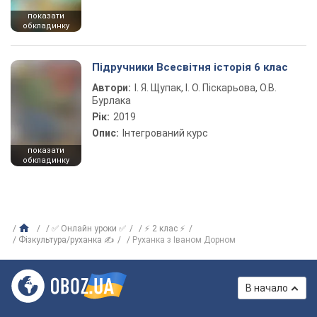
показати
обкладинку
Підручники Всесвітня історія 6 клас
Автори:
І. Я. Щупак, І. О. Піскарьова, О.В.
Бурлака
Рік:
2019
Опис:
Інтегрований курс
показати
обкладинку
✅ Онлайн уроки ✅
⚡ 2 клас ⚡
Фізкультура/руханка ✍
Руханка з Іваном Дорном
В начало