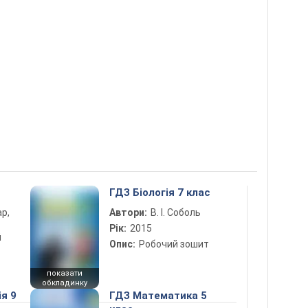
ГДЗ Біологія 7 клас
ар,
Автори:
В. І. Соболь
Рік:
2015
й
Опис:
Робочий зошит
показати
обкладинку
ія 9
ГДЗ Математика 5