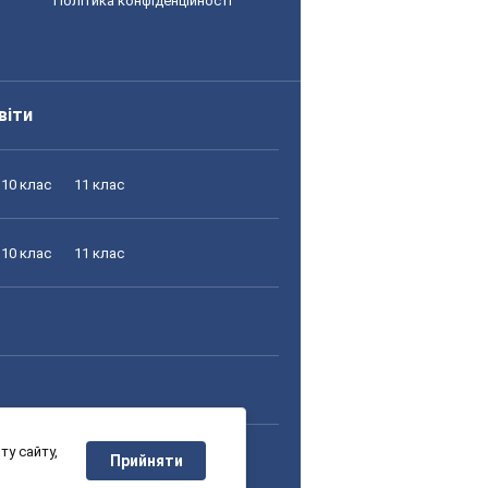
Політика конфіденційності
віти
10 клас
11 клас
10 клас
11 клас
у сайту,
10 клас
11 клас
Прийняти