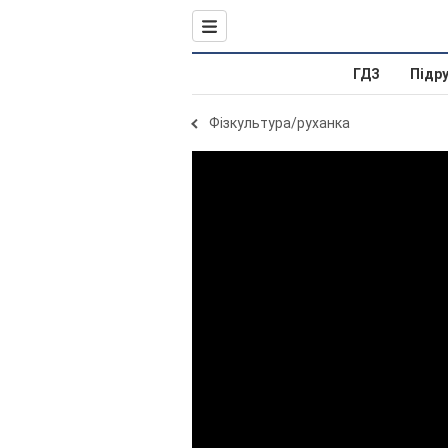
ГДЗ
Підр
Фізкультура/руханка