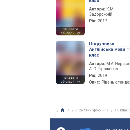
клас
Автори:
К.М.
Задорожній
Рік:
2017
показати
обкладинку
Підручники
Англійська мова 1
клас
Автори:
М.А. Нерсіся
А. О. Піроженко
Рік:
2019
показати
обкладинку
Опис:
Рівень станда
✅ Онлайн уроки ✅
⚡ 5 клас 