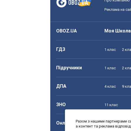
Про компанію
Реклама на сай
OBOZ.UA
Моя Школа
ГДЗ
1 клас
2 кл
Підручники
1 клас
2 кл
ДПА
4 клас
9 кл
ЗНО
11 клас
Разом з нашими партнерами са
Онлайн уроки
1 клас
2 кл
а контент та реклама відпові