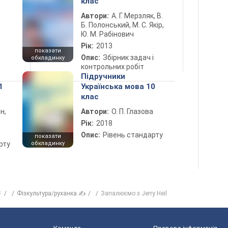
клас
Автори:
А. Г. Мерзляк, В.
Б. Полонський, М. С. Якір,
Ю. М. Рабінович
Рік:
2013
показати
Опис:
Збірник задач і
обкладинку
контрольних робіт
Підручники
1
Українська мова 10
клас
н,
Автори:
О. П. Глазова
Рік:
2018
Опис:
Рівень стандарту
показати
рту
обкладинку
⚡
Фізкультура/руханка ✍
Запалюємо з Jerry Heil