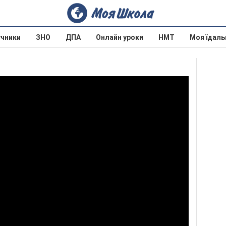
учники
ЗНО
ДПА
Онлайн уроки
НМТ
Моя їдаль