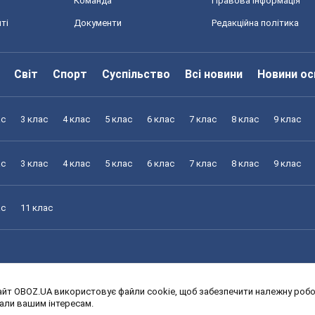
Команда
Правова інформація
ті
Документи
Редакційна політика
Світ
Спорт
Суспільство
Всі новини
Новини ос
ас
3 клас
4 клас
5 клас
6 клас
7 клас
8 клас
9 клас
ас
3 клас
4 клас
5 клас
6 клас
7 клас
8 клас
9 клас
ас
11 клас
йт OBOZ.UA використовує файли cookie, щоб забезпечити належну робот
ас
3 клас
4 клас
5 клас
6 клас
7 клас
8 клас
9 клас
дали вашим інтересам.