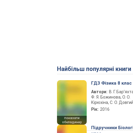
Найбільш популярні книги
ГДЗ Фізика 8 клас
Автори:
В. Г. Бар’яхт
Ф. Я. Божинова, О. О.
Кірюхіна, С. О. Довги
Рік:
2016
показати
обкладинку
Підручники Біолог