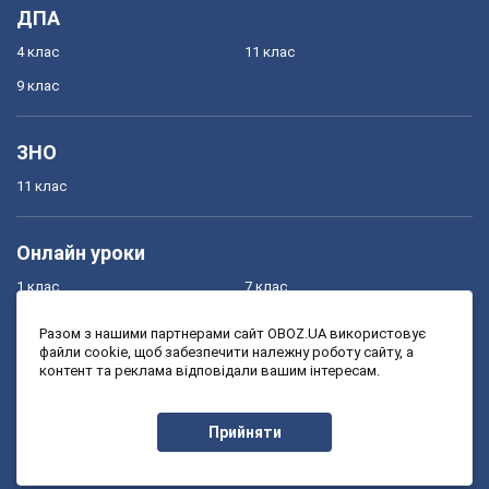
ДПА
4 клас
11 клас
9 клас
ЗНО
11 клас
Онлайн уроки
1 клас
7 клас
2 клас
8 клас
Разом з нашими партнерами сайт OBOZ.UA використовує
файли cookie, щоб забезпечити належну роботу сайту, а
3 клас
9 клас
контент та реклама відповідали вашим інтересам.
4 клас
10 клас
5 клас
11 клас
Прийняти
6 клас