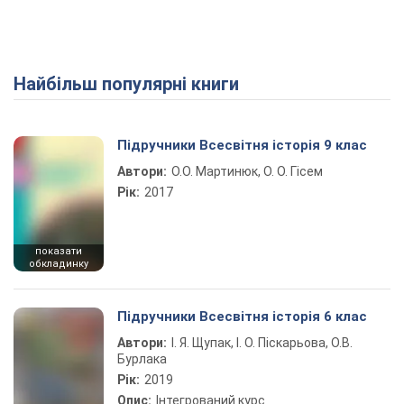
Найбільш популярні книги
Підручники Всесвітня історія 9 клас
Автори:
О.О. Мартинюк, О. О. Гісем
Рік:
2017
показати
обкладинку
Підручники Всесвітня історія 6 клас
Автори:
І. Я. Щупак, І. О. Піскарьова, О.В.
Бурлака
Рік:
2019
Опис:
Інтегрований курс