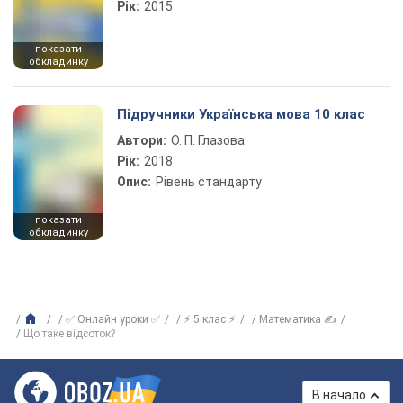
Рік:
2015
показати
обкладинку
Підручники Українська мова 10 клас
Автори:
О. П. Глазова
Рік:
2018
Опис:
Рівень стандарту
показати
обкладинку
✅ Онлайн уроки ✅
⚡ 5 клас ⚡
Математика ✍
Що таке відсоток?
В начало