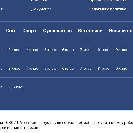
ті
Документи
Редакційна політика
Світ
Спорт
Суспільство
Всі новини
Новини ос
ас
3 клас
4 клас
5 клас
6 клас
7 клас
8 клас
9 клас
ас
3 клас
4 клас
5 клас
6 клас
7 клас
8 клас
9 клас
ас
11 клас
йт OBOZ.UA використовує файли cookie, щоб забезпечити належну робот
ас
3 клас
4 клас
5 клас
6 клас
7 клас
8 клас
9 клас
дали вашим інтересам.