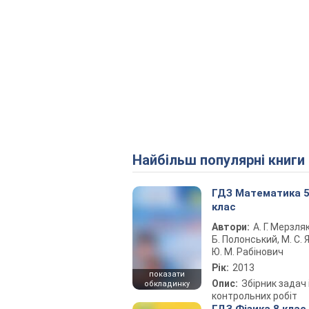
Найбільш популярні книги
ГДЗ Математика 
клас
Автори:
А. Г. Мерзляк
Б. Полонський, М. С. Я
Ю. М. Рабінович
Рік:
2013
показати
Опис:
Збірник задач 
обкладинку
контрольних робіт