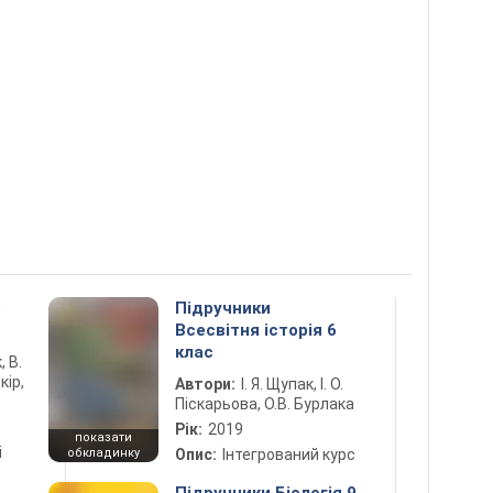
5
Підручники
Всесвітня історія 6
клас
, В.
кір,
Автори:
І. Я. Щупак, І. О.
Піскарьова, О.В. Бурлака
Рік:
2019
показати
і
обкладинку
Опис:
Інтегрований курс