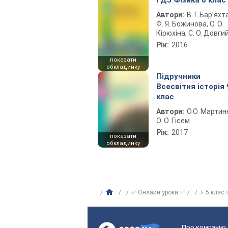
ГДЗ Фізика 8 клас
Автори:
В. Г. Бар’яхт
Ф. Я. Божинова, О. О.
Кірюхіна, С. О. Довги
Рік:
2016
показати
обкладинку
Підручники
Всесвітня історія 
клас
Автори:
О.О. Мартин
О. О. Гісем
Рік:
2017
показати
обкладинку
✅ Онлайн уроки ✅
⚡ 5 клас 
Про компанію