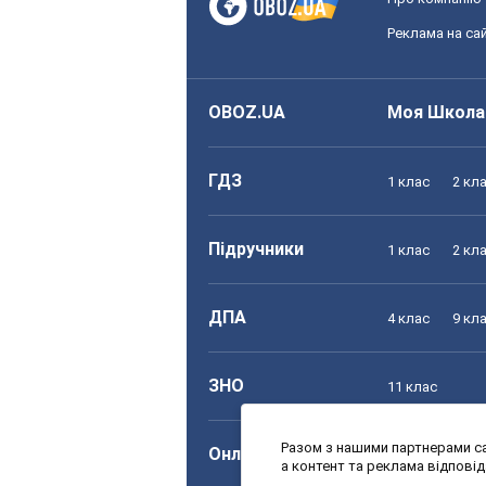
Реклама на сай
OBOZ.UA
Моя Школа
ГДЗ
1 клас
2 кл
Підручники
1 клас
2 кл
ДПА
4 клас
9 кл
ЗНО
11 клас
Разом з нашими партнерами са
Онлайн уроки
1 клас
2 кл
а контент та реклама відпові