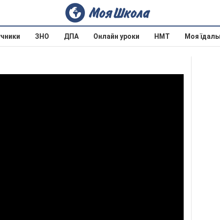
учники
ЗНО
ДПА
Онлайн уроки
НМТ
Моя їдаль