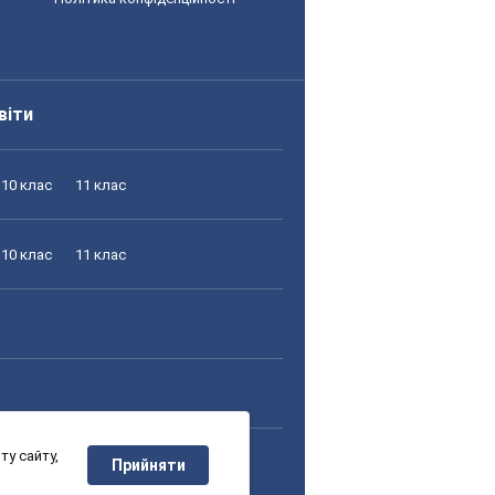
віти
10 клас
11 клас
10 клас
11 клас
у сайту,
10 клас
11 клас
Прийняти