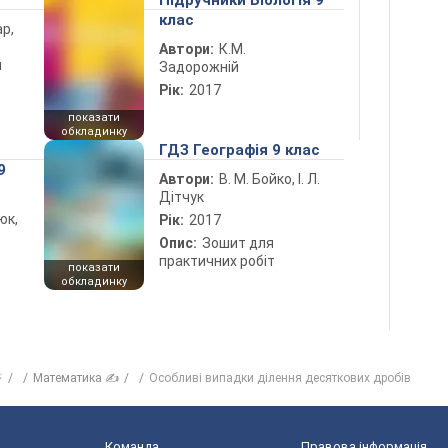
Підручники Біологія 9
клас
ар,
Автори:
К.М.
й
Задорожній
Рік:
2017
показати
обкладинку
ГДЗ Географія 9 клас
9
Автори:
В. М. Бойко, І. Л.
Дітчук
юк,
Рік:
2017
Опис:
Зошит для
практичних робіт
показати
обкладинку
⚡
Математика ✍
Особливі випадки ділення десяткових дробів
Команда
Правова інформація