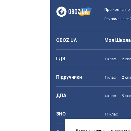
Про компанію
Реклама на сай
OBOZ.UA
Моя Школа
ГДЗ
1 клас
2 кл
Підручники
1 клас
2 кл
ДПА
4 клас
9 кл
ЗНО
11 клас
Разом з нашими партнерами са