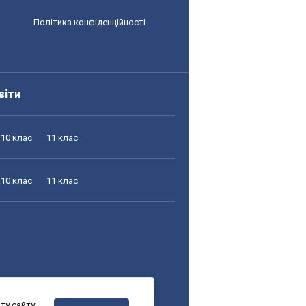
Політика конфіденційності
віти
10 клас
11 клас
10 клас
11 клас
у сайту,