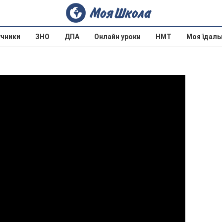
учники
ЗНО
ДПА
Онлайн уроки
НМТ
Моя їдаль