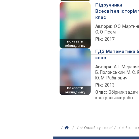
Підручники
Всесвітня історія 
клас
Автори:
О.О. Мартин
О. О. Гісем
Рік:
2017
показати
обкладинку
ГДЗ Математика 
клас
Автори:
А. Г. Мерзляк
Б. Полонський, М. С. Я
Ю. М. Рабінович
Рік:
2013
показати
Опис:
Збірник задач 
обкладинку
контрольних робіт
✅ Онлайн уроки ✅
⚡ 6 клас 