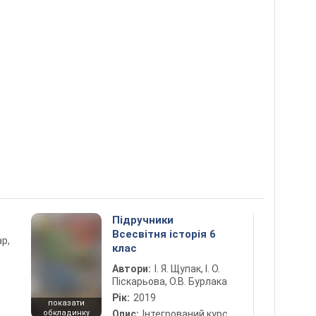
Підручники
Всесвітня історія 6
ар,
клас
Автори:
І. Я. Щупак, І. О.
Піскарьова, О.В. Бурлака
Рік:
2019
показати
обкладинку
Опис:
Інтегрований курс