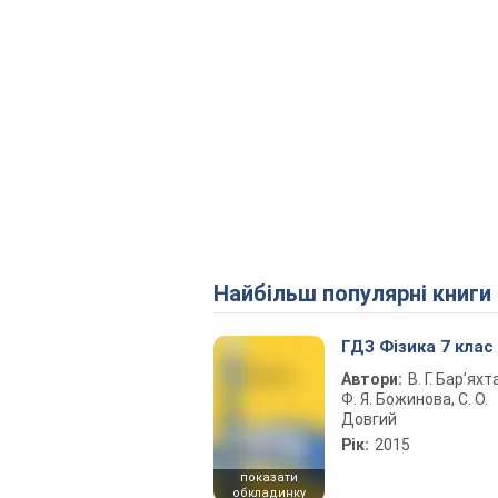
Найбільш популярні книги
ГДЗ Фізика 7 клас
Автори:
В. Г. Бар’яхт
Ф. Я. Божинова, С. О.
Довгий
Рік:
2015
показати
обкладинку