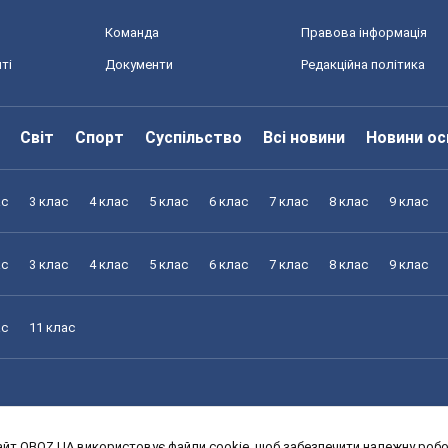
Команда
Правова інформація
ті
Документи
Редакційна політика
Світ
Спорт
Суспільство
Всі новини
Новини ос
ас
3 клас
4 клас
5 клас
6 клас
7 клас
8 клас
9 клас
ас
3 клас
4 клас
5 клас
6 клас
7 клас
8 клас
9 клас
ас
11 клас
йт OBOZ.UA використовує файли cookie, щоб забезпечити належну робот