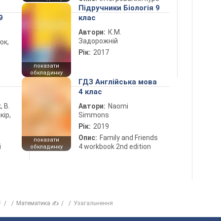
Підручники Біологія 9
9
клас
Автори:
К.М.
Задорожній
юк,
Рік:
2017
показати
обкладинку
5
ГДЗ Англійська мова
4 клас
, В.
Автори:
Naomi
кір,
Simmons
Рік:
2019
Опис:
Family and Friends
показати
і
4 workbook 2nd edition
обкладинку
⚡
Математика ✍
Узагальнення