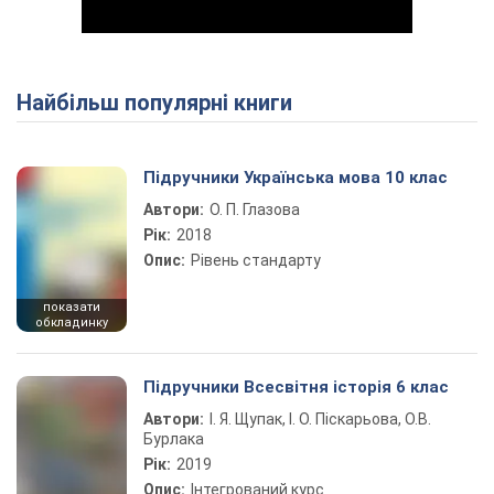
Найбільш популярні книги
Play Video
Підручники Українська мова 10 клас
Автори:
О. П. Глазова
Рік:
2018
Опис:
Рівень стандарту
показати
обкладинку
Підручники Всесвітня історія 6 клас
Автори:
І. Я. Щупак, І. О. Піскарьова, О.В.
Бурлака
Рік:
2019
Опис:
Інтегрований курс