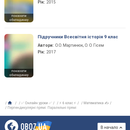
Рік:
2015
показати
обкладинку
Підручники Всесвітня історія 9 клас
Автори:
О.О. Мартинюк, О. О. Гісем
Рік:
2017
показати
обкладинку
✅ Онлайн уроки ✅
⚡ 6 клас ⚡
Математика ✍
Перпендикулярні прямі. Паралельні прямі
В начало