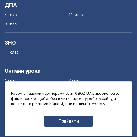
ДПА
4 клас
11 клас
9 клас
ЗНО
11 клас
Онлайн уроки
1 клас
7 клас
2 клас
8 клас
Разом з нашими партнерами сайт OBOZ.UA використовує
файли cookie, щоб забезпечити належну роботу сайту, а
3 клас
9 клас
контент та реклама відповідали вашим інтересам.
4 клас
10 клас
5 клас
11 клас
Прийняти
6 клас