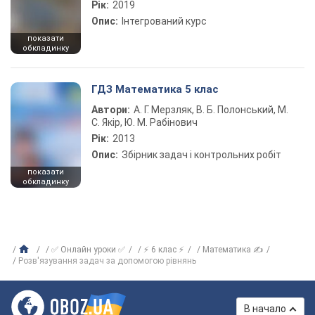
Рік:
2019
Опис:
Інтегрований курс
показати
обкладинку
ГДЗ Математика 5 клас
Автори:
А. Г. Мерзляк, В. Б. Полонський, М.
С. Якір, Ю. М. Рабінович
Рік:
2013
Опис:
Збірник задач і контрольних робіт
показати
обкладинку
✅ Онлайн уроки ✅
⚡ 6 клас ⚡
Математика ✍
Розв′язування задач за допомогою рівнянь
В начало