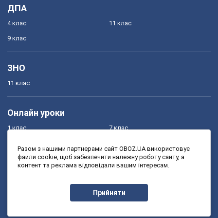
ДПА
4 клас
11 клас
9 клас
ЗНО
11 клас
Онлайн уроки
1 клас
7 клас
2 клас
8 клас
Разом з нашими партнерами сайт OBOZ.UA використовує
файли cookie, щоб забезпечити належну роботу сайту, а
3 клас
9 клас
контент та реклама відповідали вашим інтересам.
4 клас
10 клас
5 клас
11 клас
Прийняти
6 клас