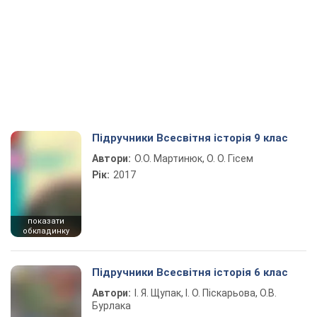
Підручники Всесвітня історія 9 клас
Автори:
О.О. Мартинюк, О. О. Гісем
Рік:
2017
показати
обкладинку
Підручники Всесвітня історія 6 клас
Автори:
І. Я. Щупак, І. О. Піскарьова, О.В.
Бурлака