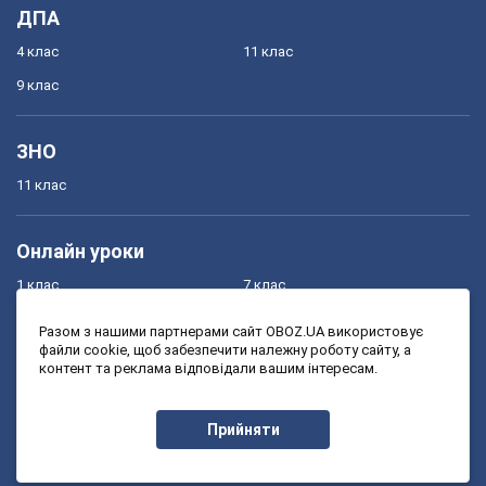
ДПА
4 клас
11 клас
9 клас
ЗНО
11 клас
Онлайн уроки
1 клас
7 клас
2 клас
8 клас
Разом з нашими партнерами сайт OBOZ.UA використовує
файли cookie, щоб забезпечити належну роботу сайту, а
3 клас
9 клас
контент та реклама відповідали вашим інтересам.
4 клас
10 клас
5 клас
11 клас
Прийняти
6 клас