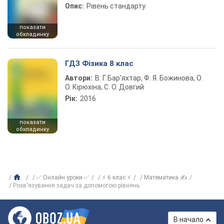
Опис:
Рівень стандарту
показати
обкладинку
ГДЗ Фізика 8 клас
Автори:
В. Г. Бар’яхтар, Ф. Я. Божинова, О.
О. Кірюхіна, С. О. Довгий
Рік:
2016
показати
обкладинку
✅ Онлайн уроки ✅
⚡ 6 клас ⚡
Математика ✍
Розв′язування задач за допомогою рівнянь
В начало