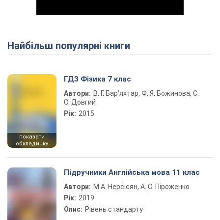
Найбільш популярні книги
Play Video
ГДЗ Фізика 7 клас
Автори:
В. Г. Бар’яхтар, Ф. Я. Божинова, С.
О. Довгий
Рік:
2015
показати
обкладинку
Підручники Англійська мова 11 клас
Автори:
М.А. Нерсісян, А. О. Піроженко
Рік:
2019
Опис:
Рівень стандарту