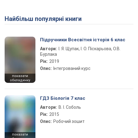
Найбільш популярні книги
Play Video
Підручники Всесвітня історія 6 клас
Автори:
І. Я. Щупак, І. О. Піскарьова, О.В.
Бурлака
Рік:
2019
Опис:
Інтегрований курс
показати
обкладинку
ГДЗ Біологія 7 клас
Автори:
В. І. Соболь
Рік:
2015
Опис:
Робочий зошит
показати