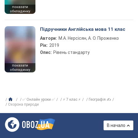
показати
обкладинку
Підручники Англійська мова 11 клас
Автори:
М.А. Нерсісян, А. О. Піроженко
Рік:
2019
Опис:
Рівень стандарту
показати
обкладинку
✅ Онлайн уроки ✅
⚡ 7 клас ⚡
Географія ✍
Охорона природи
В начало